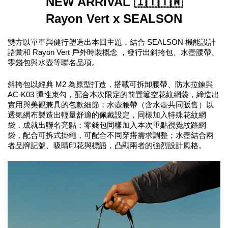
NEW ARRIVAL 🇮🇹🇹🇼
Rayon Vert x SEALSON
雙方以單車與健行塑造出本回主題，結合 SEALSON 機能設計
語彙和 Rayon Vert 戶外時裝概念 ，發行出斜挎包、水壺腰帶、
零錢包與水壺等聯名品項。
斜挎包以經典 M2 為原型打造，搭載可拆卸腰帶、防水拉鍊與 
AC-K03 彈性束勾，配合本次限定的前置簍空花紋網袋，締造出
實用與美觀兼具的包款細節；水壺腰帶（含水壺共同販售）以
透氣網布製造出輕量舒適的佩戴設定，同樣加入特殊花紋網
袋，成就出聯名亮點；零錢包同樣加入本次重點視覺紋路網
袋，配合可拆式掛繩，可配合不同穿搭需求調整；水壺結合兩
者品牌記號、吸睛印花與標語，凸顯兩者的強烈設計風格。