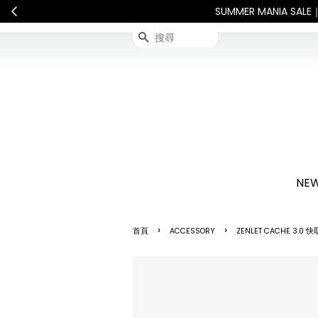
ecipient is responsible for all customs duties and ta
搜尋
NEW
›
›
首頁
ACCESSORY
ZENLET CACHE 3.0