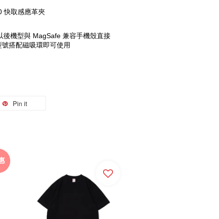
.0 快取感應革夾
2 以後機型與 MagSafe 兼容手機殼直接
e 型號搭配磁吸環即可使用
Pin it
惠