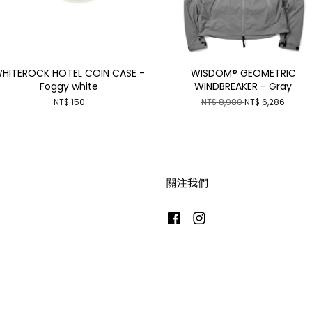
HITEROCK HOTEL COIN CASE -
WISDOM® GEOMETRIC
Foggy white
WINDBREAKER - Gray
NT$ 150
NT$ 8,980
NT$ 6,286
關注我們
Facebook
Instagram