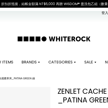
xes.「國際配送：各國進口關稅與稅費須由收件人自行負擔。」
Check for shipping upd
登入 
 ITEMS
BRANDS
CATEGORIES
SALE
N
 快取感應革夾_PATINA GREEN 綠
ZENLET CAC
_PATINA GREE