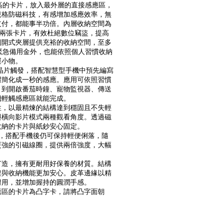
最高的卡片，放入最外層的直接感應區，
規格防磁科技，有感增加感應效率，無
付，都能事半功倍。內層收納空間為 
容納兩張卡片，有效杜絕數位竊盜，提高
側開式夾層提供充裕的收納空間，至多
置緊急備用金外，也能依照個人習慣收納
運小物。
FC 晶片觸發，搭配智慧型手機中預先編寫
驟簡化成一秒的感應。應用可依照習慣
，到開啟番茄時鐘、寵物監視器、傳送
機輕觸感應區就能完成。
性，以最精煉的結構達到穩固且不失輕
與橫向影片模式兩種觀看角度。透過磁
收納的卡片與紙鈔安心固定。
m，搭配手機後仍可保持輕便俐落，隨
更強的引磁線圈，提供兩倍強度，大幅
打造，擁有更耐用好保養的材質。結構
架與收納機能更加安心。皮革邊緣以精
耐用，並增加握持的圓潤手感。
應區的卡片為凸字卡，請將凸字面朝