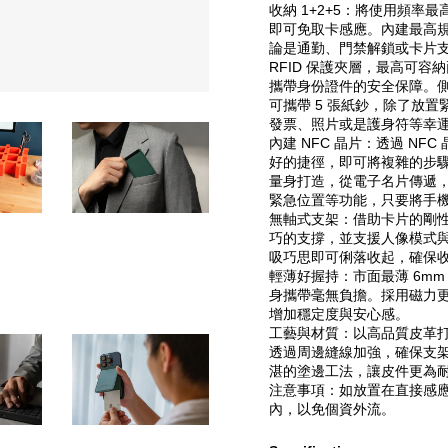
收納 1+2+5：將使用頻率
即可免取卡感應。內建最高
論是通勤、門禁解鎖或卡片支
RFID 保護夾層，最高可
攜帶身份證件的安全保障。
可攜帶 5 張紙鈔，除了放
發票、照片或是護身符等幸
內建 NFC 晶片：透過 N
好的捷徑，即可將複雜的步
量身打造，從電子名片傳遞
緊急位置等功能，只要將手
無軸式支架：借助卡片的剛
巧的支撐，並支援人像模式
吸巧思即可俐落收起，確保
輕薄好握持：市面最薄 6m
身攜帶毫無負擔。採用磁力
增加穩定度與安心感。
工藝與材質：以高品質皮革
透過周邊縫線加強，確保支
湛的塗邊工法，讓皮件更為
注意事項：如放置在直接感
內，以免個資外流。