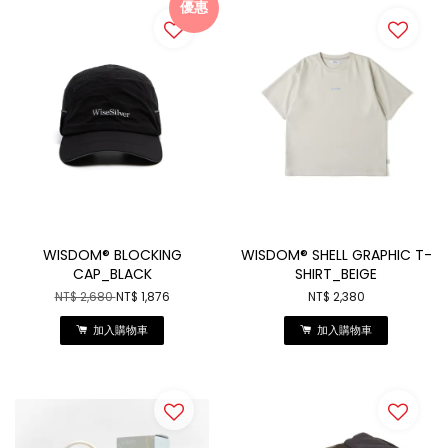
優惠
WISDOM® BLOCKING
WISDOM® SHELL GRAPHIC T-
CAP_BLACK
SHIRT_BEIGE
NT$ 2,680
NT$ 1,876
NT$ 2,380
加入購物車
加入購物車