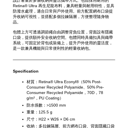
設計著重於多層收納與靈活攜帶方式。包體採用耐用的 
Retina® Ultra 再生尼龍布料，兼具輕量與耐用特性，並具
防潑水處理，適合日常與戶外使用。前方配置網布口袋提
升收納可視性，並搭配多個拉鍊隔層，方便整理隨身物
品。
包體上方可透過調節繩自由調整背負位置，背面設有隱藏
口袋，提供額外安全收納空間。包體同時具備扣具與織帶
系統，可固定於背包或裝備上，提升戶外使用的靈活度，
是一款兼具機能與日常便利性的輕量收納包。
Specification
材質：Retina® Ultra Econyl®（50% Post-
Consumer Recycled Polyamide、50% Pre-
Consumer Recycled Polyamide，70D，78 
g/m²，PU Coating）
防水係數：>1500 mm
重量：125.5 g
尺寸：H22 × W26 × D6 cm
收納：多拉鍊隔層、前方網布口袋、背面隱藏口袋