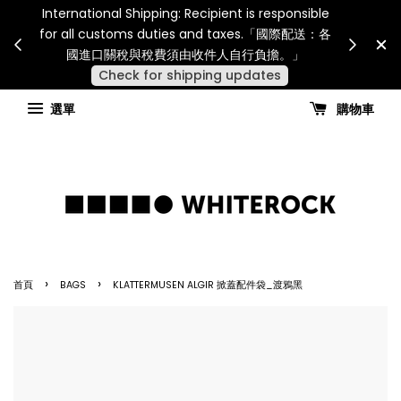
International Shipping: Recipient is responsible
災或其
SUMME
for all customs duties and taxes.「國際配送：各
見諒
NT$6,0
國進口關稅與稅費須由收件人自行負擔。」
Check for shipping updates
選單
購物車
›
›
首頁
BAGS
KLATTERMUSEN ALGIR 掀蓋配件袋_渡鴉黑