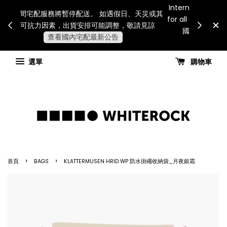
Internatio
連假期間宅配服務將暫停配送。 如遇假日、天災或其
for all 
他不可抗力因素，出貨安排可能調整，敬請見諒
國進
查看國內宅配最新公告
選單
購物車
›
›
首頁
BAGS
KLATTERMUSEN HRID WP 防水掛繩收納袋_月夜銀霜