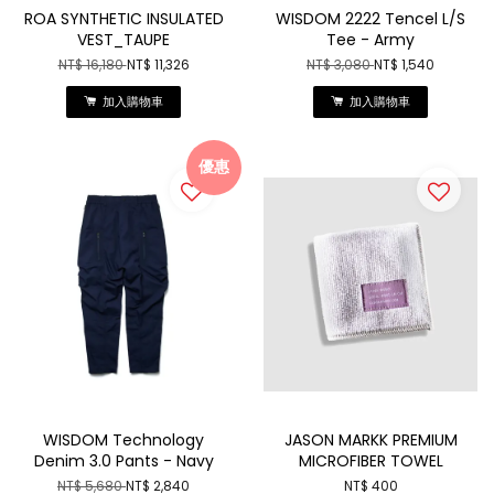
ROA SYNTHETIC INSULATED
WISDOM 2222 Tencel L/S
VEST_TAUPE
Tee - Army
NT$ 16,180
NT$ 11,326
NT$ 3,080
NT$ 1,540
加入購物車
加入購物車
優惠
WISDOM Technology
JASON MARKK PREMIUM
Denim 3.0 Pants - Navy
MICROFIBER TOWEL
NT$ 5,680
NT$ 2,840
NT$ 400