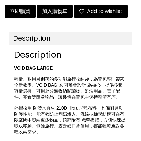
立即購買
加入購物車
Add to wishlist
Description
Description
VOID BAG LARGE
輕量、耐用且俐落的多功能旅行收納袋，為背包整理帶來
全新效率。VOID BAG 以 可堆疊設計 為核心，提供多種
容量選擇，可用於分類收納閱讀物、盥洗用品、電子配
件、零食等隨身物品，讓裝備在背包中保持整潔有序。
外層採用 防潑水再生 210D Hitra 尼龍布料，具備耐磨與
防護性能，能有效防止潮濕滲入。流線型梯形結構可在有
限空間中容納更多物品，頂部附有 織帶提把，方便快速提
取或移動。無論旅行、露營或日常使用，都能輕鬆應對各
種收納需求。