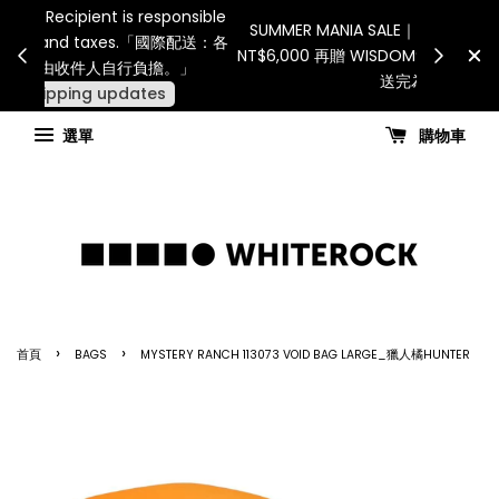
Internatio
連假期間宅配服務將暫停配送。 如遇假日、天災或其
for all 
他不可抗力因素，出貨安排可能調整，敬請見諒
國進
查看國內宅配最新公告
選單
購物車
›
›
首頁
BAGS
MYSTERY RANCH 113073 VOID BAG LARGE_獵人橘HUNTER