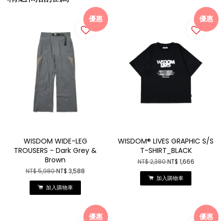
優惠
優惠
WISDOM WIDE-LEG
WISDOM® LIVES GRAPHIC S/S
TROUSERS - Dark Grey &
T-SHIRT_BLACK
Brown
NT$ 2,380
NT$ 1,666
NT$ 5,980
NT$ 3,588
加入購物車
加入購物車
優惠
優惠