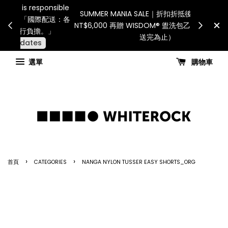
Internation
連假期間宅配服務將暫停配送。 如遇假日、天災或其
for all c
他不可抗力因素，出貨安排可能調整，敬請見諒
國進口
查看國內宅配最新公告
C
選單
購物車
›
›
首頁
CATEGORIES
NANGA NYLON TUSSER EASY SHORTS_ORG