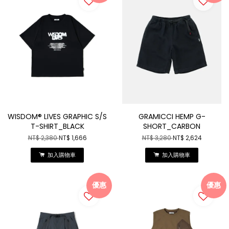
WISDOM® LIVES GRAPHIC S/S
GRAMICCI HEMP G-
T-SHIRT_BLACK
SHORT_CARBON
NT$ 2,380
NT$ 1,666
NT$ 3,280
NT$ 2,624
加入購物車
加入購物車
優惠
優惠