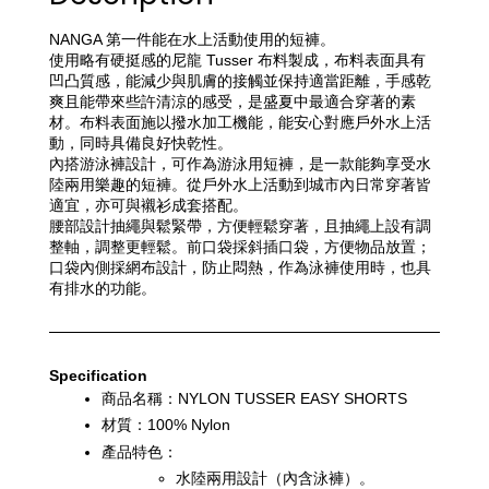
NANGA 第一件能在水上活動使用的短褲。
使用略有硬挺感的尼龍 Tusser 布料製成，布料表面具有
凹凸質感，能減少與肌膚的接觸並保持適當距離，手感乾
爽且能帶來些許清涼的感受，是盛夏中最適合穿著的素
材。布料表面施以撥水加工機能，能安心對應戶外水上活
動，同時具備良好快乾性。
內搭游泳褲設計，可作為游泳用短褲，是一款能夠享受水
陸兩用樂趣的短褲。從戶外水上活動到城市內日常穿著皆
適宜，亦可與襯衫成套搭配。
腰部設計抽繩與鬆緊帶，方便輕鬆穿著，且抽繩上設有調
整軸，調整更輕鬆。前口袋採斜插口袋，方便物品放置；
口袋內側採網布設計，防止悶熱，作為泳褲使用時，也具
有排水的功能。
Specification
商品名稱：NYLON TUSSER EASY SHORTS
材質：100% Nylon
產品特色：
水陸兩用設計（內含泳褲）。