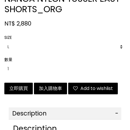
SHORTS_ORG
NT$ 2,880
SIZE
數量
立即購買
加入購物車
Add to wishlist
Description
Description