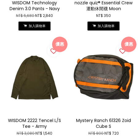
WISDOM Technology
nozzle quiz® Essential Crew
Denim 3.0 Pants - Navy
運動休閒襪 Moon
NT$ 5,680
NT$ 2,840
NT$ 350
加入購物車
加入購物車
優惠
優惠
WISDOM 2222 Tencel L/S
Mystery Ranch 61326 Zoid
Tee - Army
Cube S
NT$ 3,080
NT$ 1,540
NT$ 800
NT$ 720