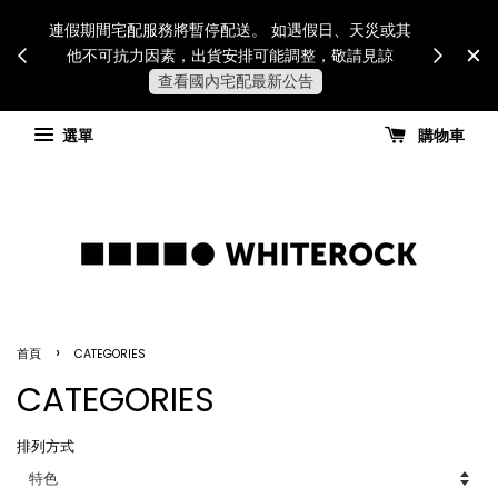
Internatio
連假期間宅配服務將暫停配送。 如遇假日、天災或其
for all 
他不可抗力因素，出貨安排可能調整，敬請見諒
國進
查看國內宅配最新公告
選單
購物車
›
首頁
CATEGORIES
CATEGORIES
排列方式