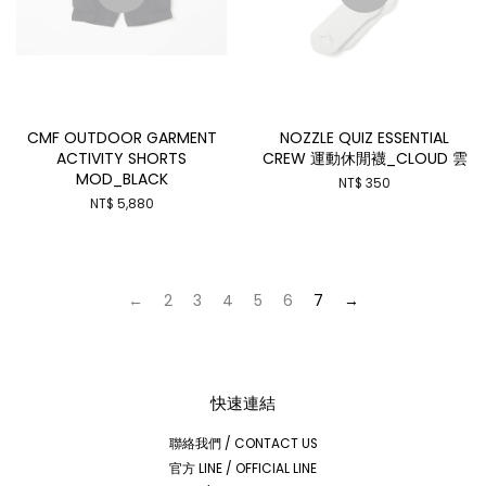
CMF OUTDOOR GARMENT
NOZZLE QUIZ ESSENTIAL
ACTIVITY SHORTS
CREW 運動休閒襪_CLOUD 雲
MOD_BLACK
NT$ 350
NT$ 5,880
←
2
3
4
5
6
7
→
快速連結
聯絡我們 / CONTACT US
官方 LINE / OFFICIAL LINE