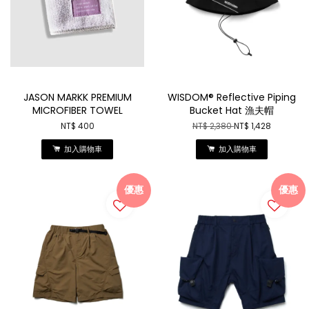
JASON MARKK PREMIUM
WISDOM® Reflective Piping
MICROFIBER TOWEL
Bucket Hat 漁夫帽
NT$ 400
NT$ 2,380
NT$ 1,428
加入購物車
加入購物車
優惠
優惠