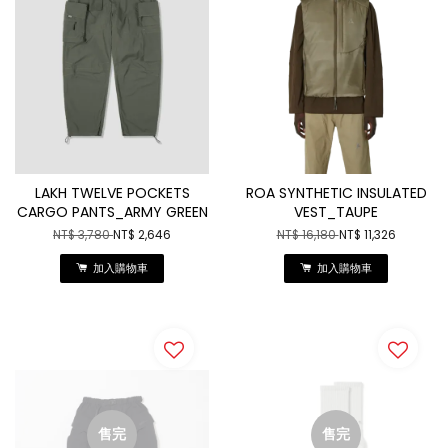
LAKH TWELVE POCKETS
ROA SYNTHETIC INSULATED
CARGO PANTS_ARMY GREEN
VEST_TAUPE
NT$ 3,780
NT$ 2,646
NT$ 16,180
NT$ 11,326
加入購物車
加入購物車
售完
售完