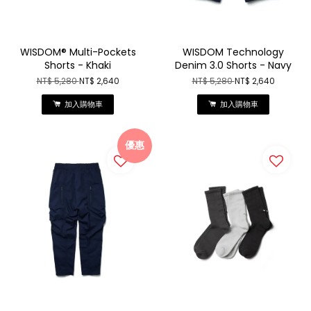
WISDOM® Multi-Pockets
WISDOM Technology
Shorts - Khaki
Denim 3.0 Shorts - Navy
NT$ 5,280
NT$ 2,640
NT$ 5,280
NT$ 2,640
加入購物車
加入購物車
優惠