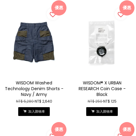
優惠
優惠
WISDOM Washed
WISDOM® X URBAN
Technology Denim Shorts -
RESEARCH Coin Case -
Navy / Army
Black
NT$ 5,280
NT$ 2,640
NT$ 250
NT$ 125
加入購物車
加入購物車
優惠
優惠