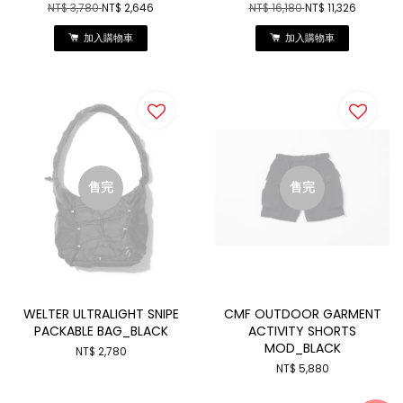
NT$ 3,780
NT$ 2,646
NT$ 16,180
NT$ 11,326
加入購物車
加入購物車
售完
售完
WELTER ULTRALIGHT SNIPE
CMF OUTDOOR GARMENT
PACKABLE BAG_BLACK
ACTIVITY SHORTS
MOD_BLACK
NT$ 2,780
NT$ 5,880