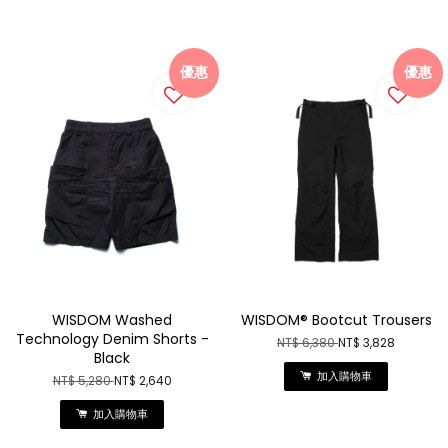
優惠
優惠
WISDOM Washed
WISDOM® Bootcut Trousers
Technology Denim Shorts -
NT$ 6,380
NT$ 3,828
Black
加入購物車
NT$ 5,280
NT$ 2,640
加入購物車