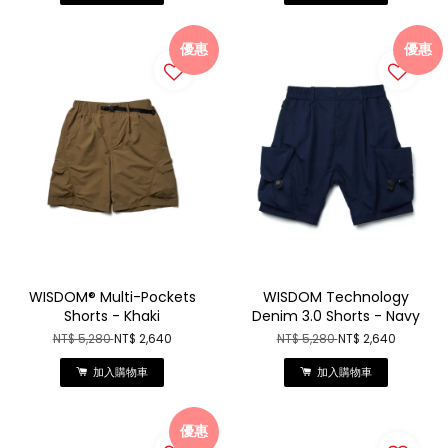
優惠
優惠
WISDOM® Multi-Pockets
WISDOM Technology
Shorts - Khaki
Denim 3.0 Shorts - Navy
NT$ 5,280
NT$ 2,640
NT$ 5,280
NT$ 2,640
加入購物車
加入購物車
優惠