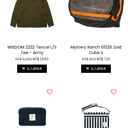
WISDOM 2222 Tencel L/S
Mystery Ranch 61326 Zoid
Tee - Army
Cube S
NT$ 3,080
NT$ 1,540
NT$ 800
NT$ 720
加入購物車
加入購物車