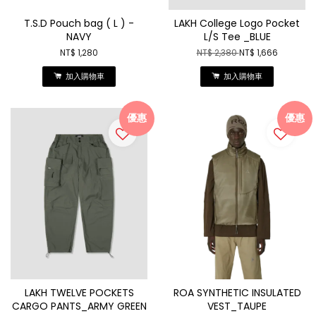
T.S.D Pouch bag ( L ) -
LAKH College Logo Pocket
NAVY
L/S Tee _BLUE
NT$ 1,280
NT$ 2,380
NT$ 1,666
加入購物車
加入購物車
優惠
優惠
LAKH TWELVE POCKETS
ROA SYNTHETIC INSULATED
CARGO PANTS_ARMY GREEN
VEST_TAUPE