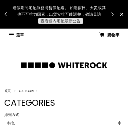
Internatio
連假期間宅配服務將暫停配送。 如遇假日、天災或其
for all 
他不可抗力因素，出貨安排可能調整，敬請見諒
國進
查看國內宅配最新公告
選單
購物車
›
首頁
CATEGORIES
CATEGORIES
排列方式