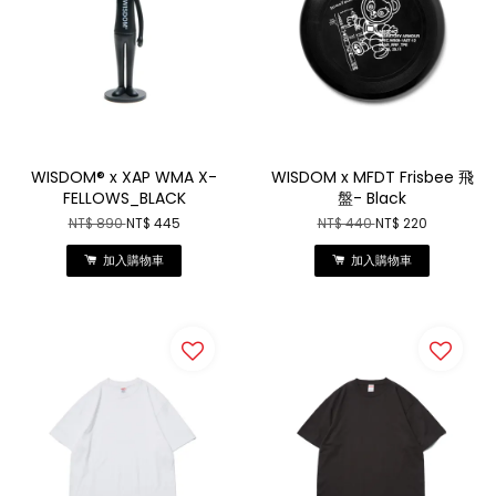
WISDOM® x XAP WMA X-
WISDOM x MFDT Frisbee 飛
FELLOWS_BLACK
盤- Black
NT$ 890
NT$ 445
NT$ 440
NT$ 220
加入購物車
加入購物車