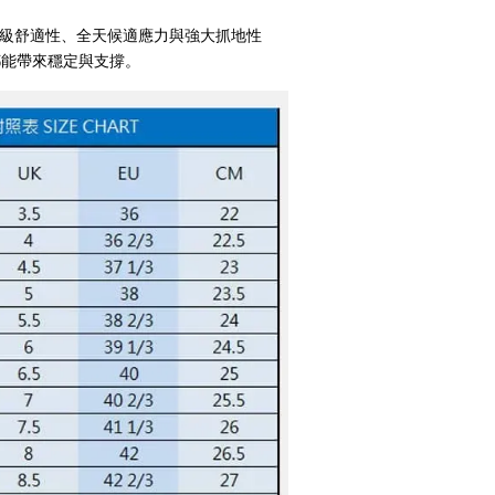
 結合 頂級舒適性、全天候適應力與強大抓地性
都能帶來穩定與支撐。