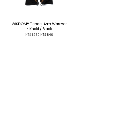
WISDOM® Tencel Arm Warmer
- Khaki / Black
NT$ 1,680
NT$ 840