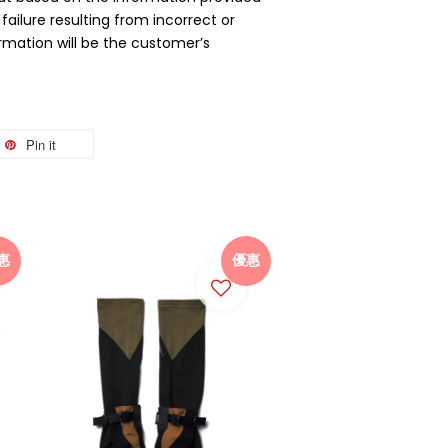
 failure resulting from incorrect or
mation will be the customer’s
Pin it
惠
優惠