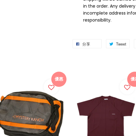
in the order. Any delivery
incomplete address infor
responsibility.
分享
Tweet
優惠
優