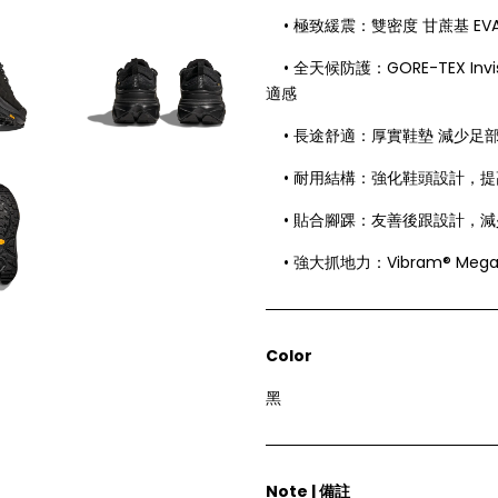
• 極致緩震：雙密度 甘蔗基 E
• 全天候防護：GORE-TEX Inv
適感
• 長途舒適：厚實鞋墊 減少足
• 耐用結構：強化鞋頭設計，提
• 貼合腳踝：友善後跟設計，減
• 強大抓地力：Vibram® Me
Color
黑
Note | 備註