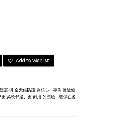
Add to wishlist
以 極致緩震 與 全天候防護 為核心，專為 長途健
更 柔軟舒適、更 耐用 的體驗，確保在各