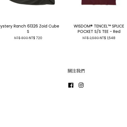
ystery Ranch 61326 Zoid Cube
WISDOM® TENCEL™ SPLICE
S
POCKET S/S TEE - Red
NT$ 800
NT$ 720
NT$ 2,580
NT$ 1,548
關注我們
Facebook
Instagram