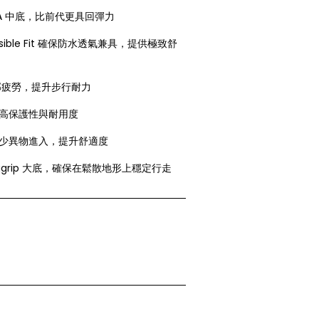
VA 中底，比前代更具回彈力
isible Fit 確保防水透氣兼具，提供極致舒
部疲勞，提升步行耐力
高保護性與耐用度
少異物進入，提升舒適度
gagrip 大底，確保在鬆散地形上穩定行走