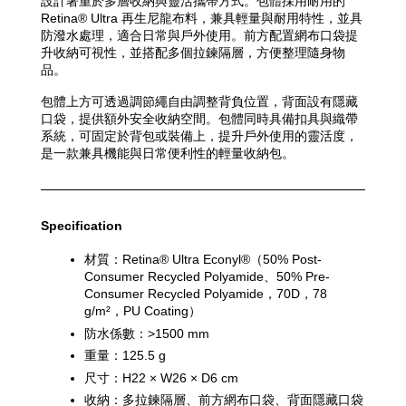
設計著重於多層收納與靈活攜帶方式。包體採用耐用的 
Retina® Ultra 再生尼龍布料，兼具輕量與耐用特性，並具
防潑水處理，適合日常與戶外使用。前方配置網布口袋提
升收納可視性，並搭配多個拉鍊隔層，方便整理隨身物
品。
包體上方可透過調節繩自由調整背負位置，背面設有隱藏
口袋，提供額外安全收納空間。包體同時具備扣具與織帶
系統，可固定於背包或裝備上，提升戶外使用的靈活度，
是一款兼具機能與日常便利性的輕量收納包。
Specification
材質：Retina® Ultra Econyl®（50% Post-
Consumer Recycled Polyamide、50% Pre-
Consumer Recycled Polyamide，70D，78 
g/m²，PU Coating）
防水係數：>1500 mm
重量：125.5 g
尺寸：H22 × W26 × D6 cm
收納：多拉鍊隔層、前方網布口袋、背面隱藏口袋