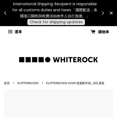
Internatio
連假期間宅配服務將暫停配送。 如遇假日、天災或其
for all 
他不可抗力因素，出貨安排可能調整，敬請見諒
國進
查看國內宅配最新公告
選單
購物車
›
›
首頁
KLÄTTERMUSEN
KLATTERMUSEN ALGIR 掀蓋配件袋_深孔雀藍