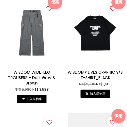
優惠
優惠
WISDOM WIDE-LEG
WISDOM® LIVES GRAPHIC S/S
TROUSERS - Dark Grey &
T-SHIRT_BLACK
Brown
NT$ 2,380
NT$ 1,666
NT$ 5,980
NT$ 3,588
加入購物車
加入購物車
優惠