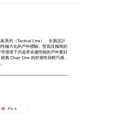
術系列（Tactical Line）。全新設計
用性極大化的戶外體驗。堅固且極簡的
嚴苛環境下仍追求卓越性能的戶外愛好
 Chair One 的舒適性與輕巧感，
性。
Pin it