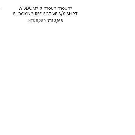
-
WISDOM® X moun moun®
BLOCKING REFLECTIVE S/S SHIRT
NT$ 5,280
NT$ 3,168