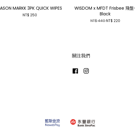
JASON MARKK 3PK QUICK WIPES
WISDOM x MFDT Frisbee 飛盤
Black
NT$ 250
NT$ 440
NT$ 220
關注我們
Facebook
Instagram