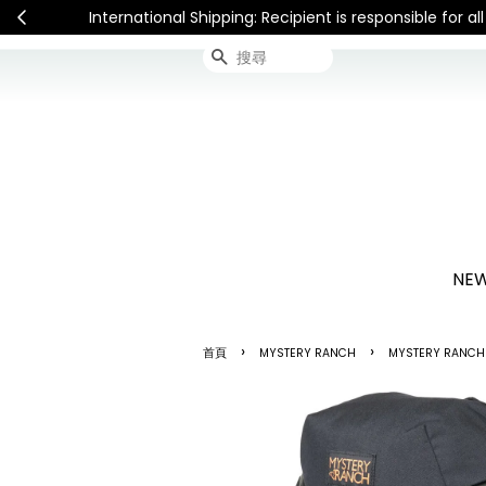
International Shipping: Recipient is respon
搜尋
NEW
›
›
首頁
MYSTERY RANCH
MYSTERY RANCH 