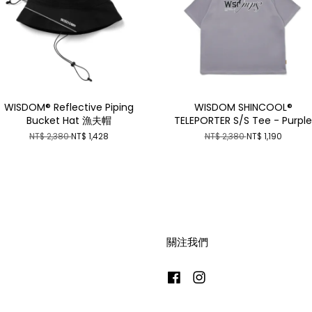
WISDOM® Reflective Piping
WISDOM SHINCOOL®
Bucket Hat 漁夫帽
TELEPORTER S/S Tee - Purple
NT$ 2,380
NT$ 1,428
NT$ 2,380
NT$ 1,190
關注我們
Facebook
Instagram