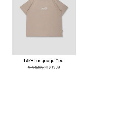
LAKH Language Tee
NT$ 2,180
NT$ 1,308