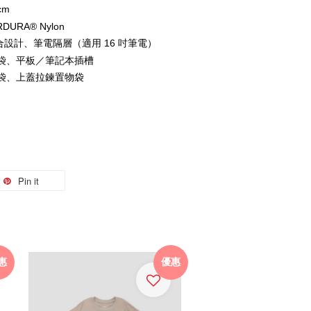
cm
DURA® Nylon
開合設計、筆電隔層（適用 16 吋筆電）
袋、平板／筆記本插槽
袋、上蓋拉鍊置物袋
Pin it
惠
優惠