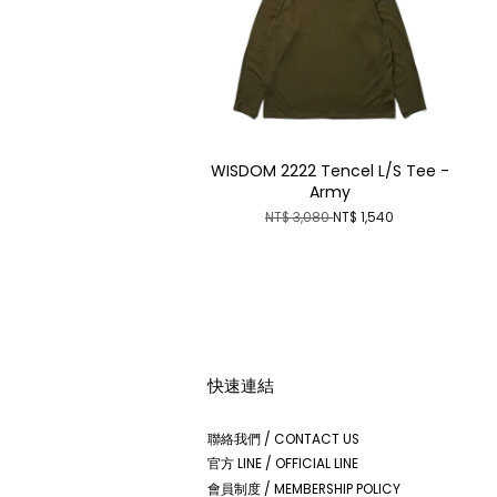
WISDOM 2222 Tencel L/S Tee -
Army
NT$ 3,080
NT$ 1,540
快速連結
聯絡我們 / CONTACT US
官方 LINE / OFFICIAL LINE
會員制度 / MEMBERSHIP POLICY