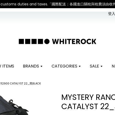
sible for all customs duties and taxes.「國際配送：各國進口關稅與
登入 
 ITEMS
BRANDS
CATEGORIES
SALE
N
112900 CATALYST 22_黑BLACK
MYSTERY RANC
CATALYST 22