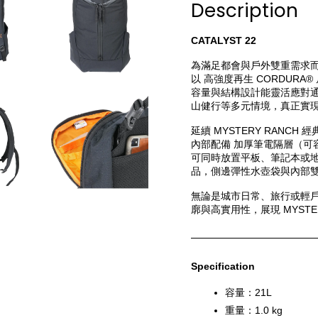
Description
CATALYST 22
為滿足都會與戶外雙重需求而設計
以 高強度再生 CORDURA
容量與結構設計能靈活應對
山健行等多元情境，真正實
延續 MYSTERY RANCH 
內部配備 加厚筆電隔層（可容
可同時放置平板、筆記本或
品，側邊彈性水壺袋與內部
無論是城市日常、旅行或輕戶外活
廓與高實用性，展現 MYSTE
Specification
容量：21L
重量：1.0 kg