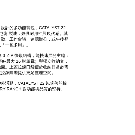
的多功能背包，CATALYST 22 
® 尼龍 製成，兼具耐用性與現代感。其
通勤、工作會議、遠端辦公，或午後登
現「一包多用」。
經典 3-ZIP 快取結構，能快速展開主艙；
納最大 16 吋筆電）與獨立收納套，
地圖。上蓋拉鍊口袋便於收納日常必需
雙拉鍊隔層提供充足整理空間。
動，CATALYST 22 以俐落的輪
RY RANCH 對功能與品質的堅持。