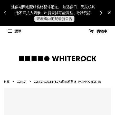
Internatio
連假期間宅配服務將暫停配送。 如遇假日、天災或其
for all 
他不可抗力因素，出貨安排可能調整，敬請見諒
國進
查看國內宅配最新公告
選單
購物車
›
›
首頁
ZENLET
ZENLET CACHE 3.0 快取感應革夾_PATINA GREEN 綠