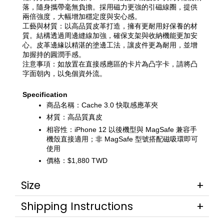
落，隨身攜帶毫無負擔。採用磁力更強的引磁線圈，提供
兩倍強度，大幅增加穩定度與安心感。
工藝與材質：以高品質皮革打造，擁有更耐用好保養的材
質。結構透過周邊縫線加強，確保支架與收納機能更加安
心。皮革邊緣以精湛的塗邊工法，讓皮件更為耐用，並增
加握持的圓潤手感。
注意事項：如放置在直接感應區的卡片為凸字卡，請將凸
字面朝內，以免個資外流。
Specification
商品名稱：Cache 3.0 快取感應革夾
材質：高品質真皮
相容性：iPhone 12 以後機型與 MagSafe 兼容手
機殼直接適用；非 MagSafe 型號搭配磁吸環即可
使用
價格：$1,880 TWD
Size
Shipping Instructions