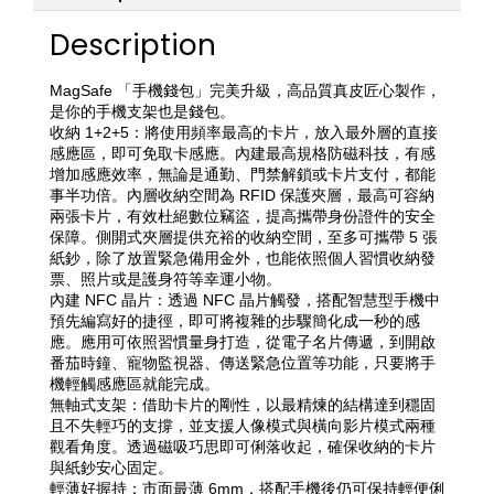
Description
MagSafe 「手機錢包」完美升級，高品質真皮匠心製作，
是你的手機支架也是錢包。
收納 1+2+5：將使用頻率最高的卡片，放入最外層的直接
感應區，即可免取卡感應。內建最高規格防磁科技，有感
增加感應效率，無論是通勤、門禁解鎖或卡片支付，都能
事半功倍。內層收納空間為 RFID 保護夾層，最高可容納
兩張卡片，有效杜絕數位竊盜，提高攜帶身份證件的安全
保障。側開式夾層提供充裕的收納空間，至多可攜帶 5 張
紙鈔，除了放置緊急備用金外，也能依照個人習慣收納發
票、照片或是護身符等幸運小物。
內建 NFC 晶片：透過 NFC 晶片觸發，搭配智慧型手機中
預先編寫好的捷徑，即可將複雜的步驟簡化成一秒的感
應。應用可依照習慣量身打造，從電子名片傳遞，到開啟
番茄時鐘、寵物監視器、傳送緊急位置等功能，只要將手
機輕觸感應區就能完成。
無軸式支架：借助卡片的剛性，以最精煉的結構達到穩固
且不失輕巧的支撐，並支援人像模式與橫向影片模式兩種
觀看角度。透過磁吸巧思即可俐落收起，確保收納的卡片
與紙鈔安心固定。
輕薄好握持：市面最薄 6mm，搭配手機後仍可保持輕便俐