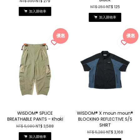
NT$ 399
NT$ 279
NT$ 250
NT$ 125
加入購物車
加入購物車
優惠
優惠
WISDOM® SPLICE
WISDOM® X moun moun®
BREATHABLE PANTS - Khaki
BLOCKING REFLECTIVE S/S
SHIRT
NT$ 5,980
NT$ 3,588
NT$ 5,280
NT$ 3,168
加入購物車