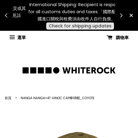
Internatio
連假期間宅配服務將暫停配送。 如遇假日、天災或其
for all 
他不可抗力因素，出貨安排可能調整，敬請見諒
國進
查看國內宅配最新公告
選單
購物車
›
首頁
NANGA NANGA×47 HINOC CAP棒球帽_COYOTE