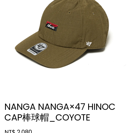
NANGA NANGA×47 HINOC
CAP棒球帽_COYOTE
NT$ 2,080