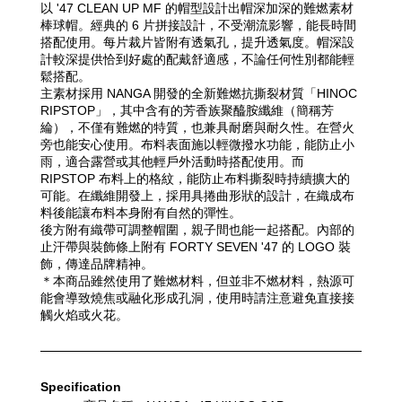
以 '47 CLEAN UP MF 的帽型設計出帽深加深的難燃素材
棒球帽。經典的 6 片拼接設計，不受潮流影響，能長時間
搭配使用。每片裁片皆附有透氣孔，提升透氣度。帽深設
計較深提供恰到好處的配戴舒適感，不論任何性別都能輕
鬆搭配。
主素材採用 NANGA 開發的全新難燃抗撕裂材質「HINOC 
RIPSTOP」，其中含有的芳香族聚醯胺纖維（簡稱芳
綸），不僅有難燃的特質，也兼具耐磨與耐久性。在營火
旁也能安心使用。布料表面施以輕微撥水功能，能防止小
雨，適合露營或其他輕戶外活動時搭配使用。而 
RIPSTOP 布料上的格紋，能防止布料撕裂時持續擴大的
可能。在纖維開發上，採用具捲曲形狀的設計，在織成布
料後能讓布料本身附有自然的彈性。
後方附有織帶可調整帽圍，親子間也能一起搭配。內部的
止汗帶與裝飾條上附有 FORTY SEVEN '47 的 LOGO 裝
飾，傳達品牌精神。
＊本商品雖然使用了難燃材料，但並非不燃材料，熱源可
能會導致燒焦或融化形成孔洞，使用時請注意避免直接接
觸火焰或火花。
Specification