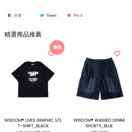
分享
Tweet
Pin it
精選商品推薦
優惠
WISDOM® LIVES GRAPHIC S/S
WISDOM® WASHED DENIM
T-SHIRT_BLACK
SHORTS_BLUE