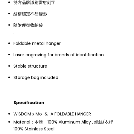
雙方品牌識別雷射刻字
結構穩定不易變形
隨附便攜收納袋
.
Foldable metal hanger
Laser engraving for brands of identification
Stable structure
Storage bag included
Specification
WISDOM x Mo_&_A FOLDABLE HANGER
Material：本體 - 100% Aluminum Alloy , 螺絲/衣桿 -
100% Stainless Steel