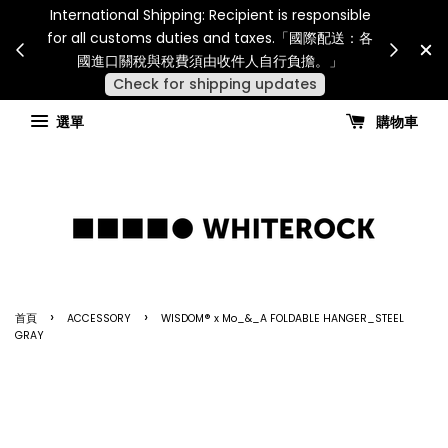
Internatio
連假期間宅配服務將暫停配送。 如遇假日、天災或其
for all 
他不可抗力因素，出貨安排可能調整，敬請見諒
國進
查看國內宅配最新公告
選單
購物車
›
›
首頁
ACCESSORY
WISDOM® x Mo_&_A FOLDABLE HANGER_STEEL
GRAY