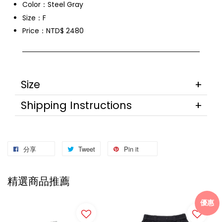
Color：Steel Gray
Size：F
Price：NTD$ 2480
Size
Shipping Instructions
分享
Tweet
Pin it
精選商品推薦
優惠