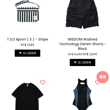
T.S.D Apron ( S ) - Stripe
WISDOM Washed
Technology Denim Shorts -
NT$ 1,580
Black
加入購物車
NT$ 5,280
NT$ 2,640
加入購物車
優惠