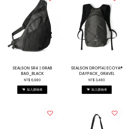
SEALSON SR4 | GRAB
SEALSON DROP14| ECOYA®
BAG_BLACK
DAYPACK_GRAVEL
NT$ 6,980
NT$ 3,480
加入購物車
加入購物車