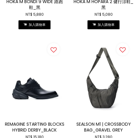
HOKA M BONDI 9 WIDE 路跑
HOKA M HOPARA 2 健行涼鞋_
鞋_黑
黑
NT$ 5,880
NT$ 5,080
加入購物車
加入購物車
REMAGINE STARTING BLOCKS
SEALSON M1 | CROSSBODY
HYBRID DERBY_BLACK
BAG_GRAVEL GREY
NT$ 15,180
NT$ 3,280