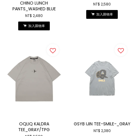
CHINO LUNCH
NT$ 2,580
PANTS_WASHED BLUE
加入購物車
NT$ 2,480
加入購物車
OQLIQ KALDRA
GSYB IJIN TEE-SMILE-_GRAY
TEE_GRAY/TPG
NT$ 2,380