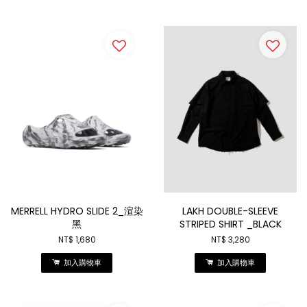
MERRELL HYDRO SLIDE 2_渲染
LAKH DOUBLE-SLEEVE
黑
STRIPED SHIRT _BLACK
NT$ 1,680
NT$ 3,280
加入購物車
加入購物車