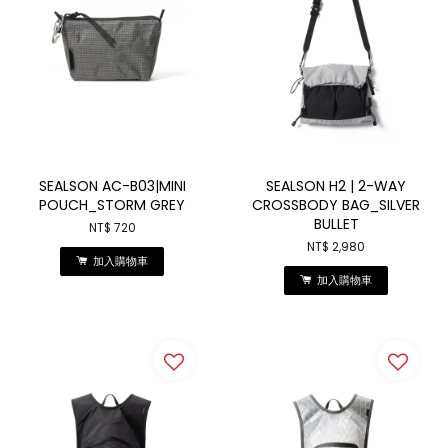
SEALSON AC-B03|MINI
SEALSON H2 | 2-WAY
POUCH_STORM GREY
CROSSBODY BAG_SILVER
BULLET
NT$ 720
NT$ 2,980
加入購物車
加入購物車