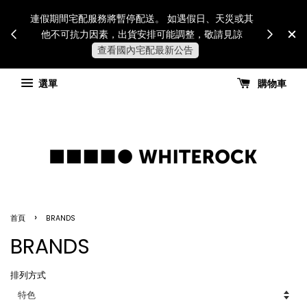
Internatio
連假期間宅配服務將暫停配送。 如遇假日、天災或其
for all 
他不可抗力因素，出貨安排可能調整，敬請見諒
國進
查看國內宅配最新公告
選單
購物車
›
首頁
BRANDS
BRANDS
排列方式