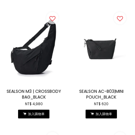
SEALSON M3 | CROSSBODY
SEALSON AC-B03|MINI
BAG_BLACK
POUCH_BLACK
NT$ 4,980
NT$ 620
加入購物車
加入購物車