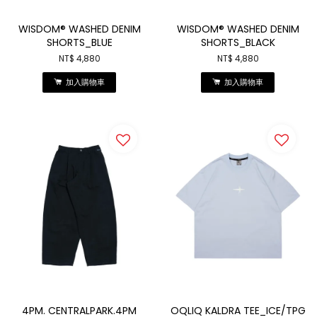
WISDOM® WASHED DENIM
WISDOM® WASHED DENIM
SHORTS_BLUE
SHORTS_BLACK
NT$ 4,880
NT$ 4,880
加入購物車
加入購物車
4PM. CENTRALPARK.4PM
OQLIQ KALDRA TEE_ICE/TPG