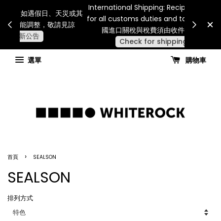
Internatio
連假期間宅配服務將暫停配送。 如遇假日、天災或其
for all 
他不可抗力因素，出貨安排可能調整，敬請見諒
國進
查看國內宅配最新公告
選單
購物車
›
首頁
SEALSON
SEALSON
排列方式