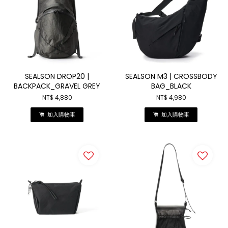
SEALSON DROP20 |
SEALSON M3 | CROSSBODY
BACKPACK_GRAVEL GREY
BAG_BLACK
NT$ 4,880
NT$ 4,980
加入購物車
加入購物車