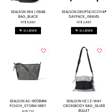
SEALSON SR4 | GRAB
SEALSON DROP14| ECOYA®
BAG_BLACK
DAYPACK_GRAVEL
NT$ 6,980
NT$ 3,480
加入購物車
加入購物車
SEALSON AC-B03|MINI
SEALSON H2 | 2-WAY
POUCH_STORM GREY
CROSSBODY BAG_SILVER
BULLET
NT$ 720