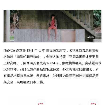
NANGA 創立於 1941 年
日本 滋賀縣米原市
，名稱取自喜馬拉雅著
名險峰「南迦帕爾巴特峰」
，創辦人抱持著「正因為困難才更要爬
上那高峰」
，因而將其名取為 NANGA，
象徵挑戰極限、突破嚴苛環
境的精神。品牌以製作高品質羽絨睡袋、外套與機能服飾聞名，所
有產品均堅持日本製、嚴選素材，並以國內洗淨羽絨技術確保品質
與安全，展現極致日本工藝。