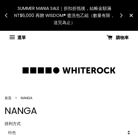
International Shipping: 
間宅配服務將暫停配送。 如遇假日、天災或其
for all customs duti
可抗力因素，出貨安排可能調整，敬請見諒
國進口關稅與稅費須
查看國內宅配最新公告
Check for sh
選單
購物車
›
首頁
NANGA
NANGA
排列方式