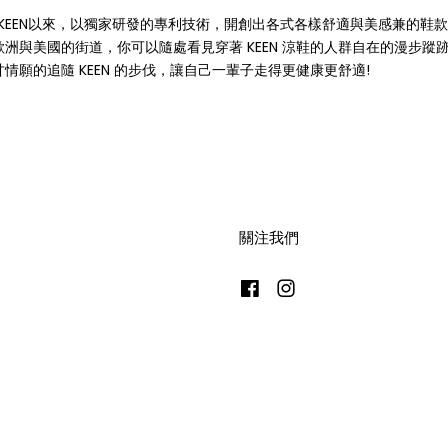
立KEEN以來，以獨家研發的專利技術，開創出各式各樣舒適與美感兼的鞋
與美國的街道，你可以隨處看見穿著 KEEN 涼鞋的人群自在的漫步蹤跡
願的追隨 KEEN 的步伐，讓自己一輩子走得更健康更舒適!
關注我們
Facebook
Instagram