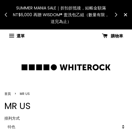
nsible
SUMMER MANIA SALE｜折扣折抵後，結帳金額滿
際配送：各
NT$6,000 再贈 WISDOM® 盥洗包乙組（數量有限，
」
送完為止）
選單
購物車
›
首頁
MR US
MR US
排列方式