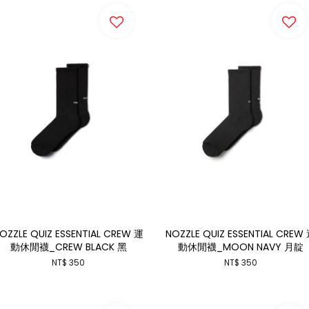
OZZLE QUIZ ESSENTIAL CREW 運
NOZZLE QUIZ ESSENTIAL CREW
動休閒襪_CREW BLACK 黑
動休閒襪_MOON NAVY 月靛
NT$ 350
NT$ 350