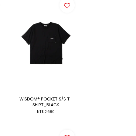
WISDOM® POCKET S/S T-
SHIRT_BLACK
NT$ 2,680