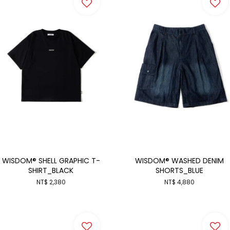
WISDOM® SHELL GRAPHIC T-
WISDOM® WASHED DENIM
SHIRT_BLACK
SHORTS_BLUE
NT$ 2,380
NT$ 4,880