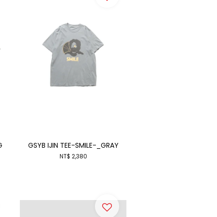
G
GSYB IJIN TEE-SMILE-_GRAY
NT$ 2,380