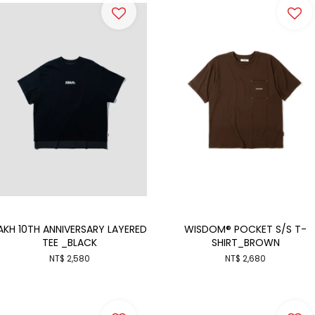
AKH 10TH ANNIVERSARY LAYERED
WISDOM® POCKET S/S T-
TEE _BLACK
SHIRT_BROWN
NT$ 2,580
NT$ 2,680