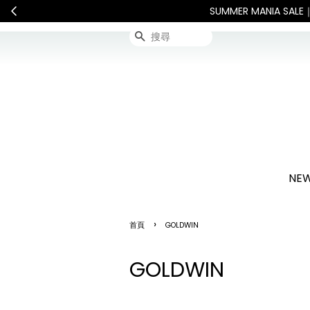
SUMMER MANIA 
搜尋
NEW
›
首頁
GOLDWIN
GOLDWIN