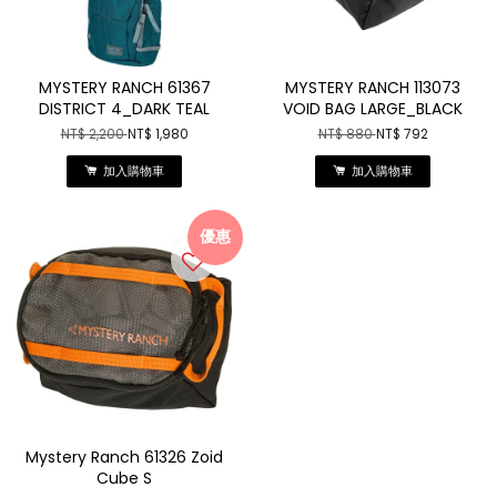
MYSTERY RANCH 61367
MYSTERY RANCH 113073
DISTRICT 4_DARK TEAL
VOID BAG LARGE_BLACK
NT$ 2,200
NT$ 1,980
NT$ 880
NT$ 792
加入購物車
加入購物車
優惠
Mystery Ranch 61326 Zoid
Cube S