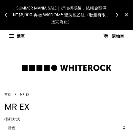
ipient is responsible
SUMMER MANIA SALE｜折扣折抵後，結帳金
and taxes.「國際配送：各
NT$6,000 再贈 WISDOM® 盥洗包乙組（數量
件人自行負擔。」
送完為止）
ing updates
選單
購物車
›
首頁
MR EX
MR EX
排列方式