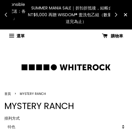
Internationa
連假期間宅配服務將暫停配送。 如遇假日、天災或其
for all cu
他不可抗力因素，出貨安排可能調整，敬請見諒
國進口關
查看國內宅配最新公告
Ch
選單
購物車
›
首頁
MYSTERY RANCH
MYSTERY RANCH
排列方式