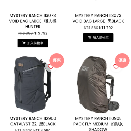
MYSTERY RANCH 113073
MYSTERY RANCH 113073
VOID BAG LARGE_獵人橘
VOID BAG LARGE_黑BLACK
HUNTER
NT$ 880
NT$ 792
NT$ 880
NT$ 792
加入購物車
加入購物車
優惠
優惠
MYSTERY RANCH 112900
MYSTERY RANCH 110905
CATALYST 22_黑BLACK
PACK FLY MEDIUM_幻影灰
SHADOW
NT$ 5,500
NT$ 4,950