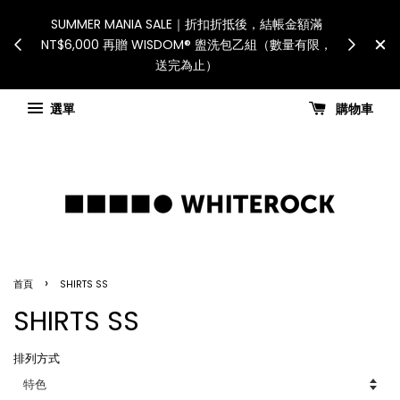
International Shipping: Recipient is responsib
 如遇假日、天災或其
for all customs duties and taxes.「國際配送
能調整，敬請見諒
國進口關稅與稅費須由收件人自行負擔。」
新公告
Check for shipping updates
選單
購物車
›
首頁
SHIRTS SS
SHIRTS SS
排列方式