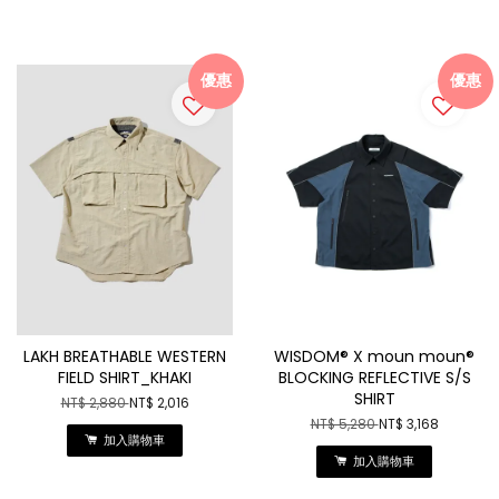
優惠
優惠
LAKH BREATHABLE WESTERN
WISDOM® X moun moun®
FIELD SHIRT_KHAKI
BLOCKING REFLECTIVE S/S
SHIRT
NT$ 2,880
NT$ 2,016
NT$ 5,280
NT$ 3,168
加入購物車
加入購物車