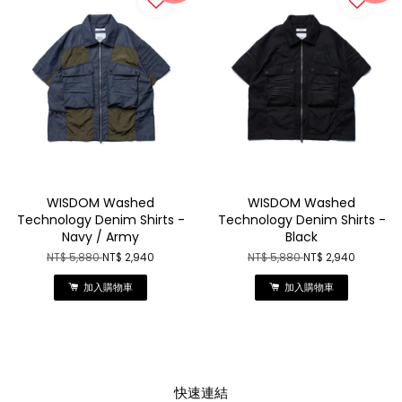
WISDOM Washed
WISDOM Washed
Technology Denim Shirts -
Technology Denim Shirts -
Navy / Army
Black
NT$ 5,880
NT$ 2,940
NT$ 5,880
NT$ 2,940
加入購物車
加入購物車
快速連結