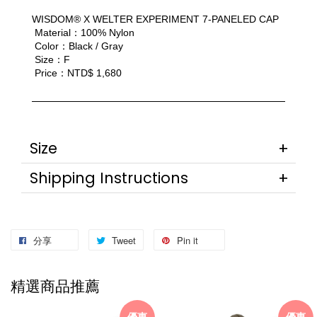
WISDOM® X WELTER EXPERIMENT 7-PANELED CAP
 Material：100% Nylon
 Color：Black / Gray
 Size：F
 Price：NTD$ 1,680
Size
Shipping Instructions
分享
Tweet
Pin it
精選商品推薦
優惠
優惠