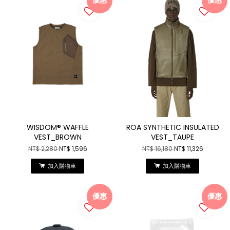
WISDOM® WAFFLE
ROA SYNTHETIC INSULATED
VEST_BROWN
VEST_TAUPE
NT$ 2,280
NT$ 1,596
NT$ 16,180
NT$ 11,326
加入購物車
加入購物車
優惠
優惠