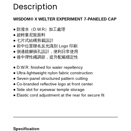
Description
WISDOM® X WELTER EXPERIMENT 7-PANELED CAP
● 防潑水（D.W.R）加工處理
● 超輕量尼龍面料
● 七片式結構剪裁設計
● 前中位置聯名反光識別 Logo 印刷
● 側邊鏡腳插孔設計，便利日常使用
● 後中彈性繩調節，提升配戴穩定性
● D.W.R. finished for water repellency
● Ultra-lightweight nylon fabric construction
● Seven-panel structured pattern cutting
● Co-branded reflective logo at front center
● Side slot for eyewear temple storage
● Elastic cord adjustment at the rear for secure fit
Specification