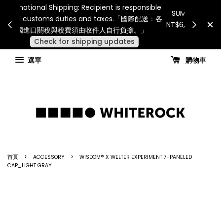
Internatio
連假期間宅配服務將暫停配送。 如遇假日、天災或其
for all 
他不可抗力因素，出貨安排可能調整，敬請見諒
國進
查看國內宅配最新公告
選單
購物車
›
›
首頁
ACCESSORY
WISDOM® X WELTER EXPERIMENT 7-PANELED
CAP_LIGHT GRAY