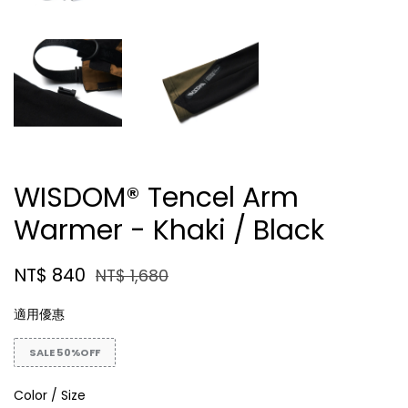
WISDOM® Tencel Arm
Warmer - Khaki / Black
NT$ 840
NT$ 1,680
適用優惠
SALE 50%OFF
Color / Size