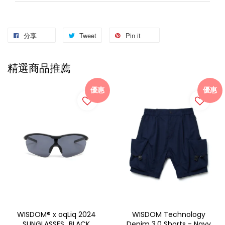
分享
Tweet
Pin it
精選商品推薦
優惠
優惠
WISDOM® x oqLiq 2024
WISDOM Technology
SUNGLASSES_BLACK
Denim 3.0 Shorts - Navy