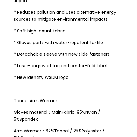
Japan
* Reduces pollution and uses alternative energy
sources to mitigate environmental impacts
* Soft high-count fabric
* Gloves parts with water-repellent textile
* Detachable sleeve with new slide fasteners
* Laser-engraved tag and center-fold label
* New identify WSDM logo
Tencel Arm Warmer
Gloves material：MainFabric: 95%Nylon /
5%Spandex
Arm Warmer：62%Tencel / 25%Polyester /