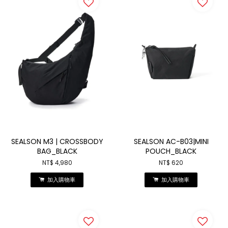
SEALSON M3 | CROSSBODY
SEALSON AC-B03|MINI
BAG_BLACK
POUCH_BLACK
NT$ 4,980
NT$ 620
加入購物車
加入購物車