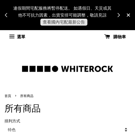
Internatio
連假期間宅配服務將暫停配送。 如遇假日、天災或其
for all 
他不可抗力因素，出貨安排可能調整，敬請見諒
國進
查看國內宅配最新公告
選單
購物車
›
首頁
所有商品
所有商品
排列方式