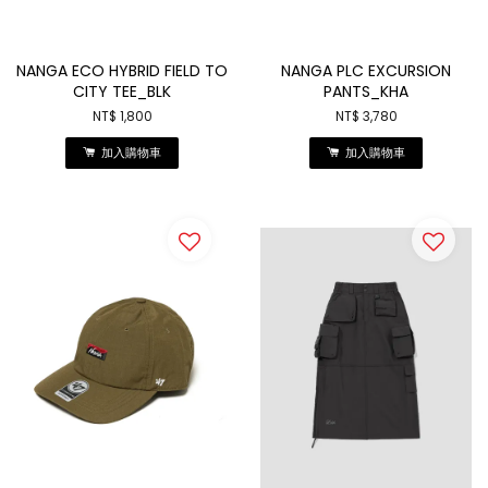
NANGA ECO HYBRID FIELD TO
NANGA PLC EXCURSION
CITY TEE_BLK
PANTS_KHA
NT$ 1,800
NT$ 3,780
加入購物車
加入購物車