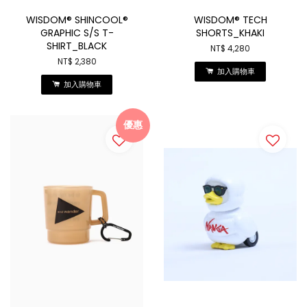
WISDOM® SHINCOOL®
WISDOM® TECH
GRAPHIC S/S T-
SHORTS_KHAKI
SHIRT_BLACK
NT$ 4,280
NT$ 2,380
加入購物車
加入購物車
優惠