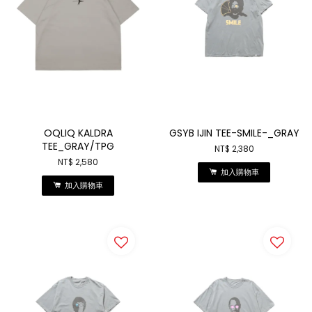
OQLIQ KALDRA
GSYB IJIN TEE-SMILE-_GRAY
TEE_GRAY/TPG
NT$ 2,380
NT$ 2,580
加入購物車
加入購物車