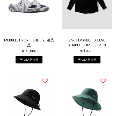
MERRELL HYDRO SLIDE 2_渲染
LAKH DOUBLE-SLEEVE
黑
STRIPED SHIRT _BLACK
NT$ 1,680
NT$ 3,280
加入購物車
加入購物車