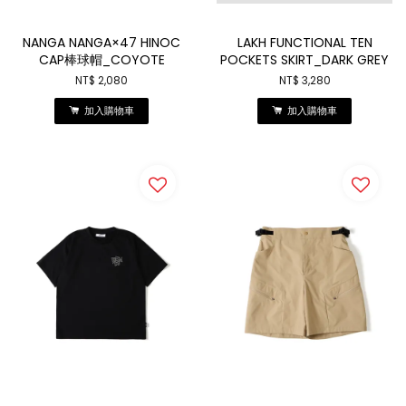
NANGA NANGA×47 HINOC
LAKH FUNCTIONAL TEN
CAP棒球帽_COYOTE
POCKETS SKIRT_DARK GREY
NT$ 2,080
NT$ 3,280
加入購物車
加入購物車