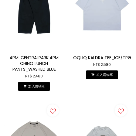
4PM. CENTRALPARK.4PM
OQLIQ KALDRA TEE_ICE/TPG
CHINO LUNCH
NT$ 2,580
PANTS_WASHED BLUE
加入購物車
NT$ 2,480
加入購物車