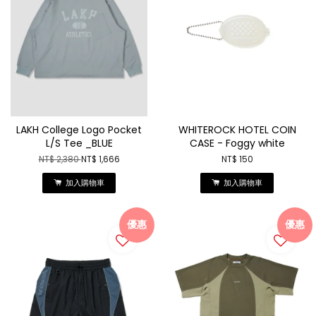
LAKH College Logo Pocket
WHITEROCK HOTEL COIN
L/S Tee _BLUE
CASE - Foggy white
NT$ 2,380
NT$ 1,666
NT$ 150
加入購物車
加入購物車
優惠
優惠