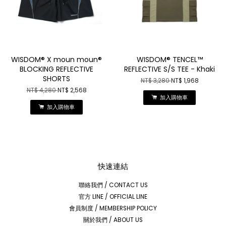
WISDOM® X moun moun®
WISDOM® TENCEL™
BLOCKING REFLECTIVE
REFLECTIVE S/S TEE - Khaki
SHORTS
NT$ 3,280
NT$ 1,968
NT$ 4,280
NT$ 2,568
加入購物車
加入購物車
快速連結
聯絡我們 / CONTACT US
官方 LINE / OFFICIAL LINE
會員制度 / MEMBERSHIP POLICY
關於我們 / ABOUT US