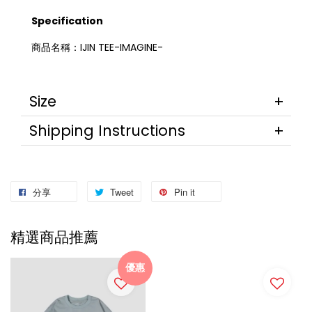
Specification
商品名稱：IJIN TEE-IMAGINE-
Size
Shipping Instructions
分享
Tweet
Pin it
精選商品推薦
優惠