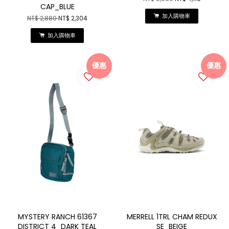
CAP_BLUE
加入購物車
NT$ 2,880
NT$ 2,304
加入購物車
優惠
優惠
MYSTERY RANCH 61367
MERRELL 1TRL CHAM REDUX
DISTRICT 4_DARK TEAL
SE_BEIGE