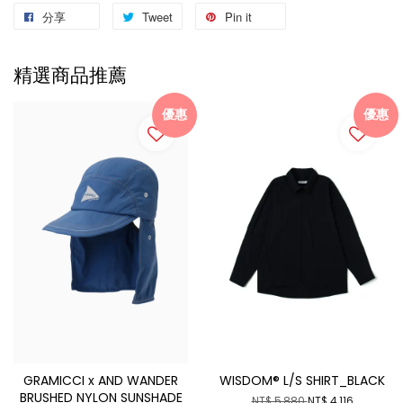
分享
Tweet
Pin it
精選商品推薦
優惠
優惠
GRAMICCI x AND WANDER
WISDOM® L/S SHIRT_BLACK
BRUSHED NYLON SUNSHADE
NT$ 5,880
NT$ 4,116