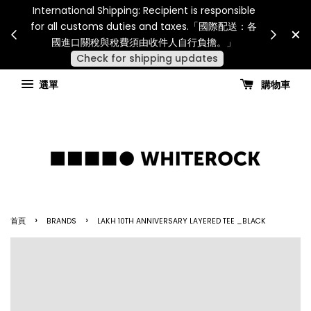
International Shipping: Recipient is responsible
災或其
SUMME
for all customs duties and taxes.「國際配送：各
見諒
NT$6,0
國進口關稅與稅費須由收件人自行負擔。」
Check for shipping updates
選單
購物車
›
›
首頁
BRANDS
LAKH 10TH ANNIVERSARY LAYERED TEE _BLACK