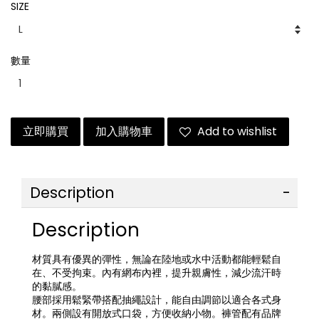
SIZE
數量
立即購買
加入購物車
Add to wishlist
Description
Description
材質具有優異的彈性，無論在陸地或水中活動都能輕鬆自
在、不受拘束。內有網布內裡，提升親膚性，減少流汗時
的黏膩感。
腰部採用鬆緊帶搭配抽繩設計，能自由調節以適合各式身
材。兩側設有開放式口袋，方便收納小物。褲管配有品牌 