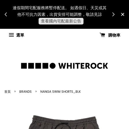
Internatio
連假期間宅配服務將暫停配送。 如遇假日、天災或其
for all 
他不可抗力因素，出貨安排可能調整，敬請見諒
國進
查看國內宅配最新公告
選單
購物車
›
›
首頁
BRANDS
NANGA SWIM SHORTS_BLK