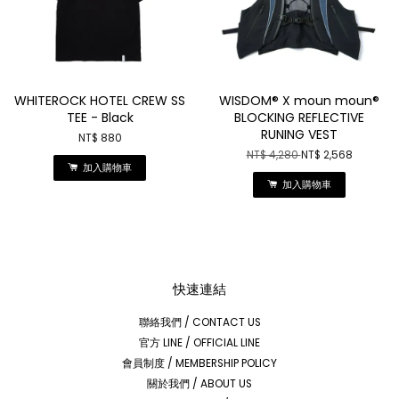
WHITEROCK HOTEL CREW SS
WISDOM® X moun moun®
TEE - Black
BLOCKING REFLECTIVE
RUNING VEST
NT$ 880
NT$ 4,280
NT$ 2,568
加入購物車
加入購物車
快速連結
聯絡我們 / CONTACT US
官方 LINE / OFFICIAL LINE
會員制度 / MEMBERSHIP POLICY
關於我們 / ABOUT US