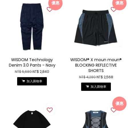
優惠
優惠
WISDOM Technology
WISDOM® X moun moun®
Denim 3.0 Pants - Navy
BLOCKING REFLECTIVE
SHORTS
NT$ 5,680
NT$ 2,840
NT$ 4,280
NT$ 2,568
加入購物車
加入購物車
優惠