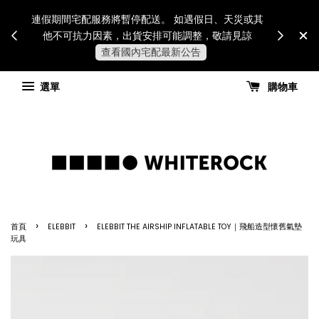
Internatio
連假期間宅配服務將暫停配送。 如遇假日、天災或其
for all 
他不可抗力因素，出貨安排可能調整，敬請見諒
國進
查看國內宅配最新公告
選單
購物車
›
›
首頁
ELEBBIT
ELEBBIT THE AIRSHIP INFLATABLE TOY｜飛船造型懷舊氣墊
玩具