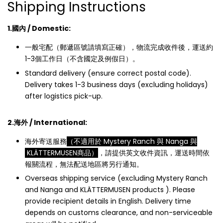
Shipping Instructions
1.國內 / Domestic:
一般宅配（郵遞區號請填寫正確），物流完成收件後，運送約
1-3個工作日（不含國定及例假日）。
Standard delivery (ensure correct postal code).
Delivery takes 1-3 business days (excluding holidays)
after logistics pick-up.
2.海外 / International:
海外寄送服務
（不適用於 Mystery Ranch 與 Nanga 與
KLÄTTERMUSEN商品）
，請提供英文收件資訊，運送時間依
報關流程，無法配送地區將另行通知。
Overseas shipping service (excluding Mystery Ranch
and Nanga and KLÄTTERMUSEN products ). Please
provide recipient details in English. Delivery time
depends on customs clearance, and non-serviceable