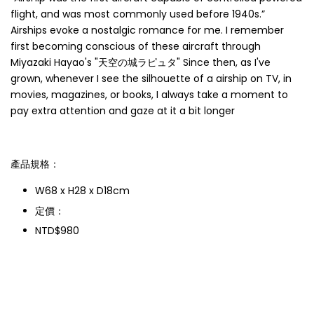
flight, and was most commonly used before 1940s.”
Airships evoke a nostalgic romance for me. I remember
first becoming conscious of these aircraft through
Miyazaki Hayao's "天空の城ラピュタ" Since then, as I've
grown, whenever I see the silhouette of a airship on TV, in
movies, magazines, or books, I always take a moment to
pay extra attention and gaze at it a bit longer
產品規格：
W68 x H28 x D18cm
定價：
NTD$980