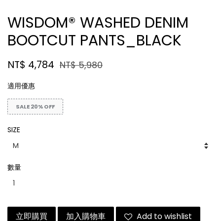
WISDOM® WASHED DENIM
BOOTCUT PANTS_BLACK
NT$ 4,784
NT$ 5,980
適用優惠
SALE 20% OFF
SIZE
數量
立即購買
加入購物車
Add to wishlist