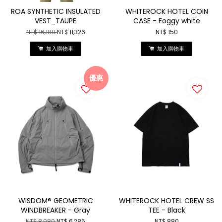
ROA SYNTHETIC INSULATED
WHITEROCK HOTEL COIN
VEST_TAUPE
CASE - Foggy white
NT$ 16,180
NT$ 11,326
NT$ 150
加入購物車
加入購物車
優惠
WISDOM® GEOMETRIC
WHITEROCK HOTEL CREW SS
WINDBREAKER - Gray
TEE - Black
NT$ 8,980
NT$ 6,286
NT$ 880