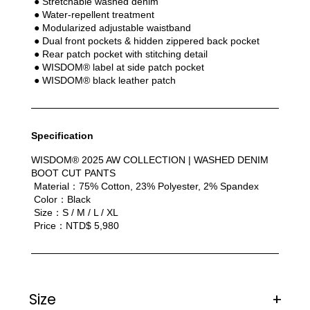
 ● Stretchable washed denim
 ● Water-repellent treatment
 ● Modularized adjustable waistband
 ● Dual front pockets & hidden zippered back pocket
 ● Rear patch pocket with stitching detail
 ● WISDOM® label at side patch pocket
 ● WISDOM® black leather patch
Specification
WISDOM® 2025 AW COLLECTION | WASHED DENIM 
BOOT CUT PANTS
 Material：75% Cotton, 23% Polyester, 2% Spandex
 Color：Black
 Size：S / M / L / XL
 Price：NTD$ 5,980
Size