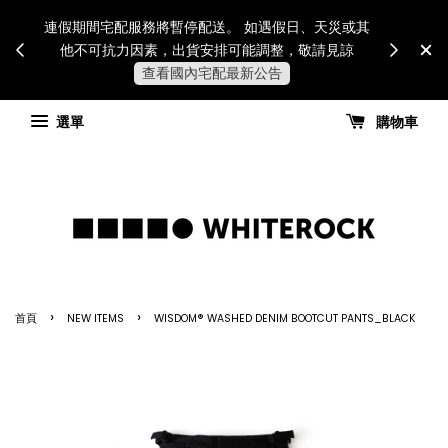
Internatio
連假期間宅配服務將暫停配送。 如遇假日、天災或其
for all 
他不可抗力因素，出貨安排可能調整，敬請見諒
國進
查看國內宅配最新公告
選單
購物車
›
›
首頁
NEW ITEMS
WISDOM® WASHED DENIM BOOTCUT PANTS_BLACK