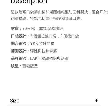
Description
這款隱藏口袋褲由棉和聚酯纖維混紡面料製成，適合戶外
刺繡標誌。特點包括彈性褲腳和隱藏口袋。
材質
：70% 棉，30% 聚酯纖維
口袋設計
：3 個側拉鍊口袋，2 個後口袋
開合細節
：YKK 拉鍊門襟
褲腳設計
：彈性與拉鍊褲腳
品牌細節
：LAKH 標誌標籤與刺繡
版型
：寬鬆版型
Size