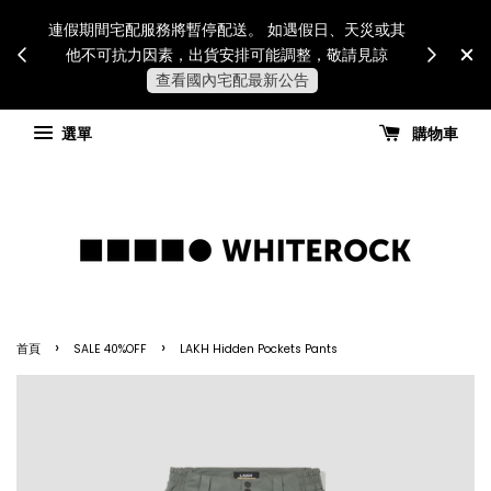
Internatio
連假期間宅配服務將暫停配送。 如遇假日、天災或其
for all 
他不可抗力因素，出貨安排可能調整，敬請見諒
國進
查看國內宅配最新公告
選單
購物車
›
›
首頁
SALE 40%OFF
LAKH Hidden Pockets Pants