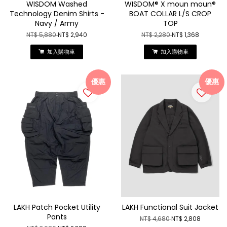
WISDOM Washed
WISDOM® X moun moun®
Technology Denim Shirts -
BOAT COLLAR L/S CROP
Navy / Army
TOP
NT$ 5,880
NT$ 2,940
NT$ 2,280
NT$ 1,368
加入購物車
加入購物車
優惠
優惠
LAKH Patch Pocket Utility
LAKH Functional Suit Jacket
Pants
NT$ 4,680
NT$ 2,808