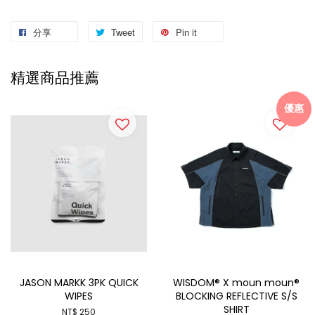
分享
Tweet
Pin it
精選商品推薦
優惠
JASON MARKK 3PK QUICK
WISDOM® X moun moun®
WIPES
BLOCKING REFLECTIVE S/S
SHIRT
NT$ 250