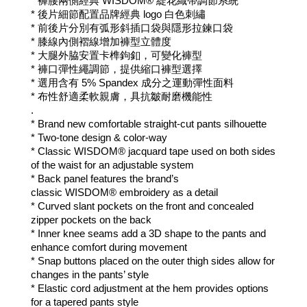
* 
褲腰兩側經典 WISDOM® 緹花織帶調節系統
* 後片細節配置
品牌經典 logo 白色刺繡
* 前後片分別有弧形斜插口袋與隱形拉鍊口袋
* 
膝線內側褶線增加褲型立體度
* 
大腿外脇安置卡榫鉤釦，可變化褲型
* 
褲口彈性繩調節，提供縮口褲型選擇
* 選用含有 5% Spandex 成分之運動彈性面料
* 布性舒適柔軟親膚，具抗皺耐磨機能性
.
* 
Brand new
 comfortable straight-cut pants silhouette
* Two-tone design & color-way 
* Classic 
WISDOM®
 jacquard tape used on both sides 
of the waist for an adjustable system
* Back panel features the brand’s 
classic 
WISDOM®
 embroidery as a detail
* Curved slant pockets on the front and concealed 
zipper pockets on the back
* Inner knee seams add a 3D shape to the pants and 
enhance comfort during movement
* Snap buttons placed on the outer thigh sides allow for 
changes in the pants’ style
* Elastic cord adjustment at the hem provides options 
for a tapered pants style