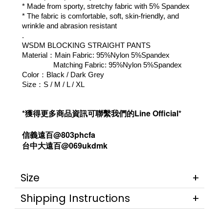
* Made from sporty, stretchy fabric with 5% Spandex
* The fabric is comfortable, soft, skin-friendly, and 
wrinkle and abrasion resistant
.
WSDM BLOCKING STRAIGHT PANTS
Material：Main Fabric: 95%Nylon 5%Spandex 
                Matching Fabric: 95%Nylon 5%Spandex
Color：Black / Dark Grey
Size：S / M / L / XL
*獲得更多商品資訊可聯繫我們的Line Official*
信義遠百@803phcfa
台中大遠百@069ukdmk
Size
Shipping Instructions