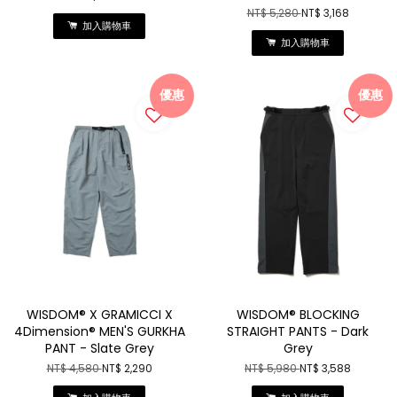
NT$ 5,280
NT$ 3,168
加入購物車
加入購物車
優惠
優惠
WISDOM® X GRAMICCI X
WISDOM® BLOCKING
4Dimension® MEN'S GURKHA
STRAIGHT PANTS - Dark
PANT - Slate Grey
Grey
NT$ 4,580
NT$ 2,290
NT$ 5,980
NT$ 3,588