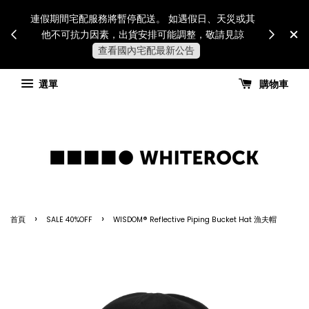
Internatio
連假期間宅配服務將暫停配送。 如遇假日、天災或其
for all 
他不可抗力因素，出貨安排可能調整，敬請見諒
國進
查看國內宅配最新公告
選單
購物車
›
›
首頁
SALE 40%OFF
WISDOM® Reflective Piping Bucket Hat 漁夫帽