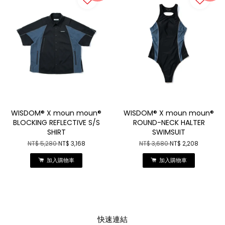
WISDOM® X moun moun®
WISDOM® X moun moun®
BLOCKING REFLECTIVE S/S
ROUND-NECK HALTER
SHIRT
SWIMSUIT
NT$ 5,280
NT$ 3,168
NT$ 3,680
NT$ 2,208
加入購物車
加入購物車
快速連結