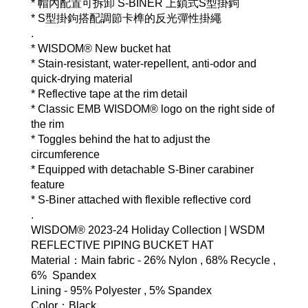
* 帽內配置可拆卸 S-BINER 上鎖式S型掛鉤
* S型掛鉤搭配調節卡榫的反光彈性掛繩
.
* WISDOM® New bucket hat
* Stain-resistant, water-repellent, anti-odor and 
quick-drying material
* Reflective tape at the rim detail
* Classic EMB WISDOM® logo on the right side of 
the rim
* Toggles behind the hat to adjust the 
circumference
* Equipped with detachable S-Biner carabiner 
feature
* S-Biner attached with flexible reflective cord
.
WISDOM® 2023-24 Holiday Collection | WSDM 
REFLECTIVE PIPING BUCKET HAT
Material：Main fabric - 26% Nylon , 68% Recycle , 
6%  Spandex 
Lining - 95% Polyester , 5% Spandex
Color：Black 