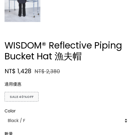
WISDOM® Reflective Piping
Bucket Hat 漁夫帽
NT$ 1,428
NT$ 2,380
適用優惠
SALE 40%OFF
Color
數量