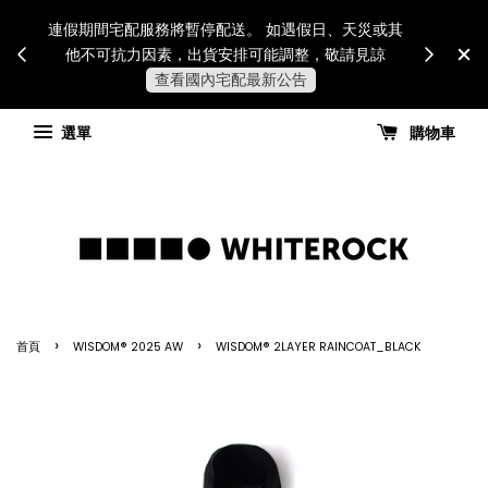
Internatio
連假期間宅配服務將暫停配送。 如遇假日、天災或其
for all 
他不可抗力因素，出貨安排可能調整，敬請見諒
國進
查看國內宅配最新公告
選單
購物車
›
›
首頁
WISDOM® 2025 AW
WISDOM® 2LAYER RAINCOAT_BLACK