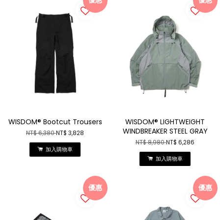
WISDOM® Bootcut Trousers
WISDOM® LIGHTWEIGHT
WINDBREAKER STEEL GRAY
NT$ 6,380
NT$ 3,828
NT$ 8,980
NT$ 6,286
加入購物車
加入購物車
優惠
優惠