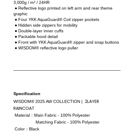
3,000g / m² / 24HR
 ● Reflective logo printed on left arm and rear theme 
graphic
 ● Four YKK AquaGuard® Coil zipper pockets
 ● Hidden side zippers for mobility
 ● Double-layer inner cuffs
 ● Packable hood detail
 ● Front with YKK AquaGuard® zipper and snap buttons
 ● WISDOM® reflective logo puller
Specification
2LAYER
WISDOM® 2025 AW COLLECTION | 
RAINCOAT
 Material：Main Fabric - 100% Polyester
      Matching Fabric - 100% Polyester
 Color：Black