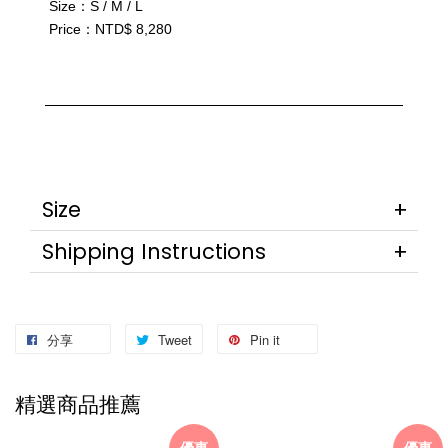
 Size：S / M / L
 Price：NTD$ 8,280
Size
Shipping Instructions
分享
Tweet
Pin it
精選商品推薦
優惠
優惠