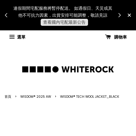
Internatio
連假期間宅配服務將暫停配送。 如遇假日、天災或其
for all 
他不可抗力因素，出貨安排可能調整，敬請見諒
國進
查看國內宅配最新公告
選單
購物車
›
›
首頁
WISDOM® 2025 AW
WISDOM® TECH WOOL JACKET_BLACK