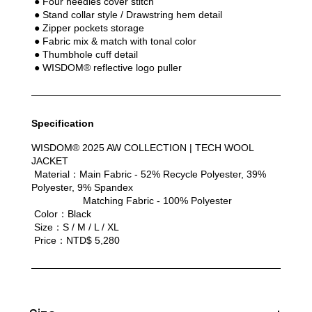
 ● Four needles cover stitch
 ● Stand collar style / Drawstring hem detail
 ● Zipper pockets storage
 ● Fabric mix & match with tonal color
 ● Thumbhole cuff detail
 ● WISDOM® reflective logo puller
Specification
WISDOM® 2025 AW COLLECTION | TECH WOOL 
JACKET
 Material：Main Fabric - 52% Recycle Polyester, 39% 
Polyester, 9% Spandex
      Matching Fabric - 100% Polyester
 Color：Black
 Size：S / M / L / XL
 Price：NTD$ 5,280