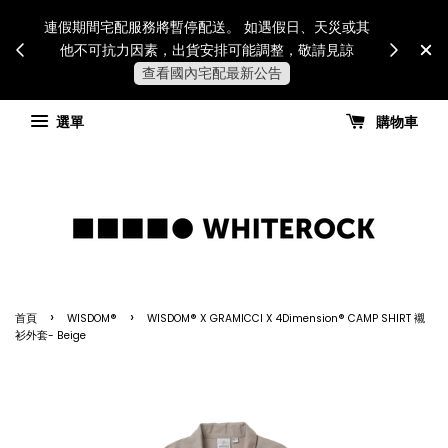
Internatio
連假期間宅配服務將暫停配送。 如遇假日、天災或其
for all 
他不可抗力因素，出貨安排可能調整，敬請見諒
國進
查看國內宅配最新公告
選單
購物車
›
›
首頁
WISDOM®
WISDOM® X GRAMICCI X 4Dimension® CAMP SHIRT 襯
衫外套- Beige