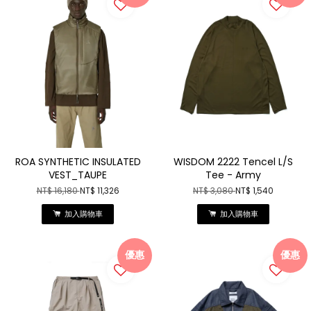
ROA SYNTHETIC INSULATED
WISDOM 2222 Tencel L/S
VEST_TAUPE
Tee - Army
NT$ 16,180
NT$ 11,326
NT$ 3,080
NT$ 1,540
加入購物車
加入購物車
優惠
優惠