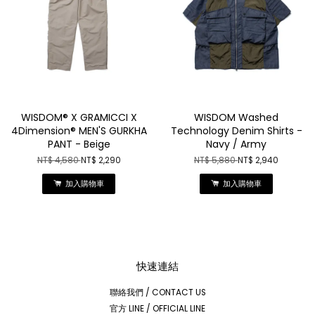
WISDOM® X GRAMICCI X
WISDOM Washed
4Dimension® MEN'S GURKHA
Technology Denim Shirts -
PANT - Beige
Navy / Army
NT$ 4,580
NT$ 2,290
NT$ 5,880
NT$ 2,940
加入購物車
加入購物車
快速連結
聯絡我們 / CONTACT US
官方 LINE / OFFICIAL LINE