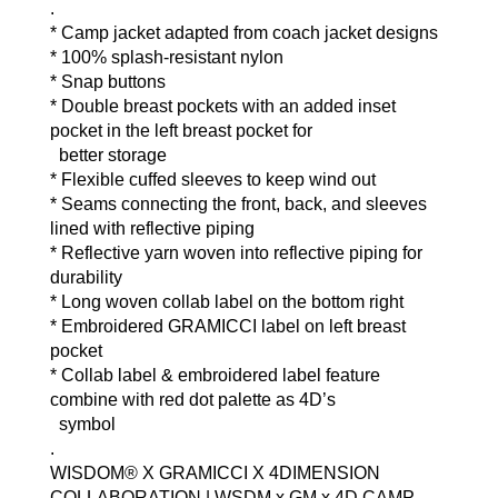
.
* Camp jacket adapted from coach jacket designs
* 100% splash-resistant nylon
* Snap buttons
* Double breast pockets with an added inset 
pocket in the left breast pocket for 
  better storage
* Flexible cuffed sleeves to keep wind out
* Seams connecting the front, back, and sleeves 
lined with reflective piping
* Reflective yarn woven into reflective piping for 
durability
* Long woven collab label on the bottom right
* Embroidered GRAMICCI label on left breast 
pocket
* Collab label & embroidered label feature 
combine with red dot palette as 4D’s  
  symbol
.
WISDOM® X GRAMICCI X 4DIMENSION 
COLLABORATION | WSDM x GM x 4D CAMP 