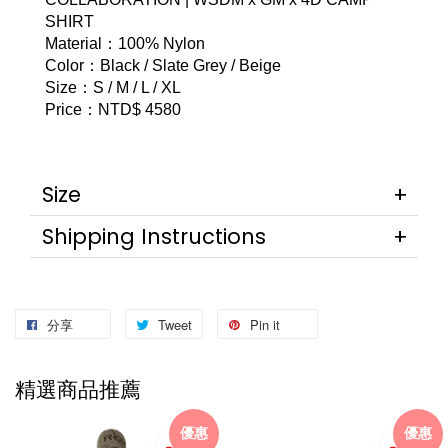
SHIRT
Material：100% Nylon
Color：Black / Slate Grey / Beige
Size：S / M / L / XL
Price：NTD$ 4580
Size
Shipping Instructions
分享
Tweet
Pin it
精選商品推薦
優惠
優惠