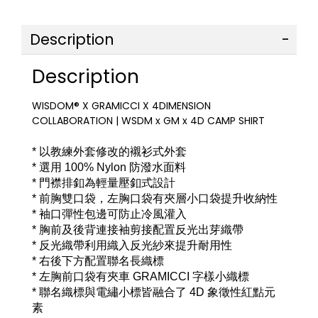
Description
Description
WISDOM® X GRAMICCI X 4DIMENSION
COLLABORATION | WSDM x GM x 4D CAMP SHIRT
* 以教練外套修改的襯衫式外套
* 選用 100% Nylon 防潑水面料
* 門襟排釦為輕量壓釦式設計
* 前胸雙口袋，左胸口袋有夾層小口袋提升收納性
* 袖口彈性包邊可防止冷風灌入
* 胸前及後背連接袖剪接配置反光出芽織帶
* 反光織帶利用織入反光紗來提升耐用性
* 右後下方配置聯名長織標
* 左胸前口袋有夾車 GRAMICCI 字樣小織標
* 聯名織標與電繡小標皆融合了 4D 象徵性紅點元
素