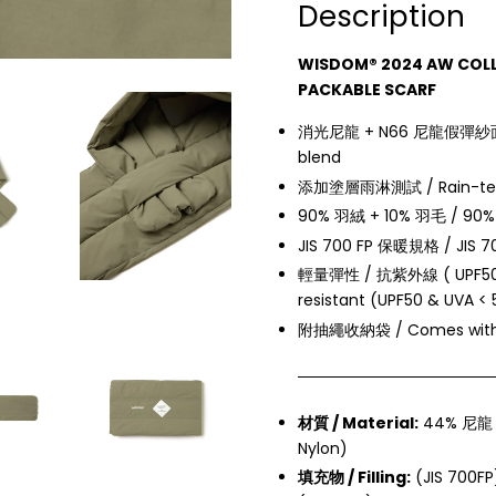
Description
WISDOM® 2024 AW COL
PACKABLE SCARF
消光尼龍 + N66 尼龍假彈紗面料 /
blend
添加塗層雨淋測試 / Rain-test
90% 羽絨 + 10% 羽毛 / 90%
JIS 700 FP 保暖規格 / JIS 70
輕量彈性 / 抗紫外線 ( UPF50 與 
resistant (UPF50 & UVA <
附抽繩收納袋 / Comes with a
材質 / Material:
44% 尼龍 (
Nylon)
填充物 / Filling:
(JIS 700F