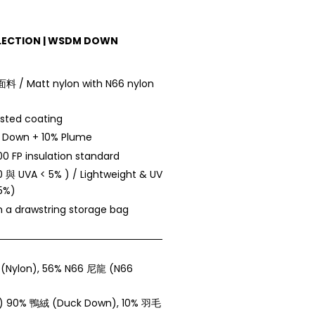
LECTION | WSDM DOWN
 Matt nylon with N66 nylon
ed coating
 Down + 10% Plume
0 FP insulation standard
UVA < 5% ) / Lightweight & UV
 5%)
 drawstring storage bag
Nylon), 56% N66 尼龍 (N66
P) 90% 鴨絨 (Duck Down), 10% 羽毛