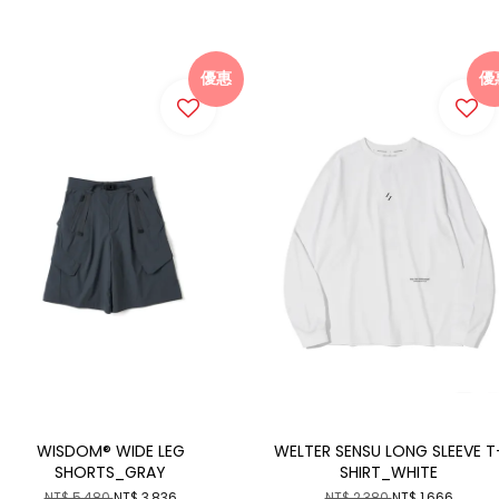
優惠
優
WISDOM® WIDE LEG
WELTER SENSU LONG SLEEVE T
SHORTS_GRAY
SHIRT_WHITE
NT$ 5,480
NT$ 3,836
NT$ 2,380
NT$ 1,666