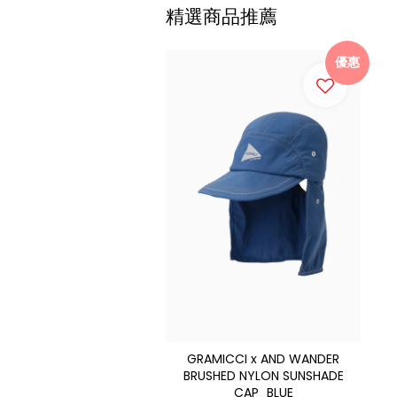
精選商品推薦
優惠
GRAMICCI x AND WANDER
BRUSHED NYLON SUNSHADE
CAP_BLUE