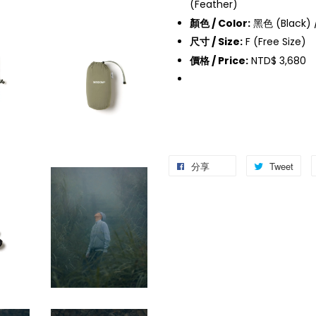
(Feather)
顏色 / Color:
黑色 (Black) 
尺寸 / Size:
F (Free Size)
價格 / Price:
NTD$ 3,680
分享
Tweet