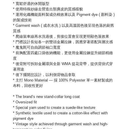
* 寬鬆舒適的休閒版型
* 使用
特殊紗線去營造出類麂皮的質感樣貌
* 運用
化纖機能面料製成仿棉效果以及 Pigment dye ( 顏料染 ) 
的製成技術
* 
Garment wash ( 成衣水洗 ) 以及高溫固色後呈現色落的刷舊
質感
* 爬線裝車線再水洗過後，剪接位置會呈現更明顯色落效果
* 
門襟設計長短各一的雙頭金屬拉鍊，因應穿著搭配與層次感
* 魔鬼氈可自由調節袖口寬度
* 前胸配置四處口袋收納機能，更使用金屬拉鍊提升細節精緻
度
* 後背附
可拆卸金屬環與全新 WMA 提花背帶，提供背掛式穿
著用途 
* 後下擺開岔設計
，以利側背物品拿取
* 主打 Mono Material — 採 100% Polyester 單一素材製成的
布料，回收性更好
* The brand’s new stand-collar long coat
* Oversized fit
* Special yarn used to create a suede-like texture
* Synthetic textile used to create a cotton-like effect with 
pigment dye
* Vintage style achieved through garment wash and high-