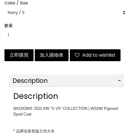
Color / Size
數量
立即購買
加入購物車
Add to wishlist
Description
Description
WISDOM® 2022 AW “X·VII” COLLECTION | WSDM 
Pigment 
Dyed Coat
* 
品牌全新長版立領大衣