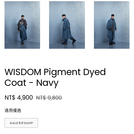
WISDOM Pigment Dyed
Coat - Navy
NT$ 4,900
NT$ 9,800
適用優惠
SALE 50%OFF