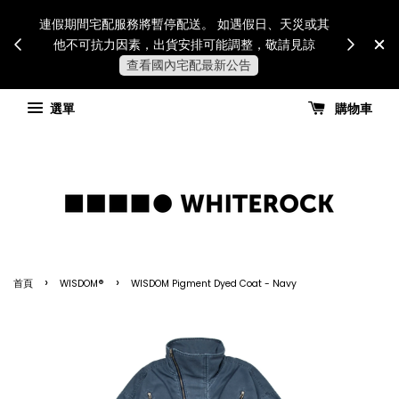
Internatio
連假期間宅配服務將暫停配送。 如遇假日、天災或其
for all 
他不可抗力因素，出貨安排可能調整，敬請見諒
國進
查看國內宅配最新公告
選單
購物車
›
›
首頁
WISDOM®
WISDOM Pigment Dyed Coat - Navy