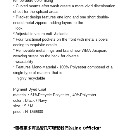
temperature color fixing
* Curved seams after wash create a more vivid discoloration 
effect for the spliced areas
* Placket design features one long and one short double-
ended metal zippers, adding layers to the
  look
* Adjustable velcro cuff ＆elactic
* Four functional pockets on the front with metal zippers 
adding to exquisite details
* Removable metal rings and brand new WMA Jacquard 
weaving straps on the back for diverse   
  wearability
* Features Mono-Material - 100% Polyester composed of a 
single type of material that is
   highly recyclable
Pigment Dyed Coat
material：
51%Recycle Polyester , 49%Polyester
color：
Black / Navy
size：
S / M 
price：NTD$9800
*獲得更多商品資訊可聯繫我們的Line Official*