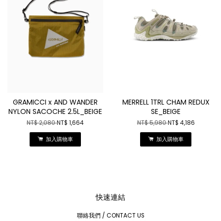
GRAMICCI x AND WANDER
MERRELL 1TRL CHAM REDUX
NYLON SACOCHE 2.5L_BEIGE
SE_BEIGE
NT$ 2,080
NT$ 1,664
NT$ 5,980
NT$ 4,186
加入購物車
加入購物車
快速連結
聯絡我們 / CONTACT US