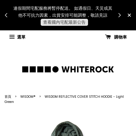
Internatio
連假期間宅配服務將暫停配送。 如遇假日、天災或其
for all 
他不可抗力因素，出貨安排可能調整，敬請見諒
國進
查看國內宅配最新公告
選單
購物車
›
›
首頁
WISDOM®
WISDOM REFLECTIVE COVER STITCH HOODIE - Light
Green