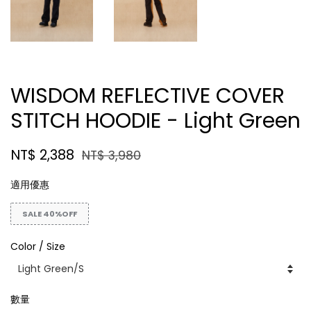
WISDOM REFLECTIVE COVER
STITCH HOODIE - Light Green
NT$ 2,388
NT$ 3,980
適用優惠
SALE 40%OFF
Color / Size
數量