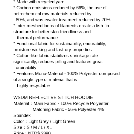
* Made with recycled yarn
* Carbon emissions reduced by 66%, the use of 
petrochemical raw materials reduced by 
  80%, and wastewater treatment reduced by 70%
* Inter-meshed loops of filaments create a fish-fin 
structure for better skin-friendliness and  
   thermal performance
* Functional fabric for sustainability, endurability, 
moisture-wicking and fast-dry properties
* Cotton-like fabric stabilizes shrinkage rate 
significantly, reduces pilling and features great  
  drainability
* Features Mono-Material - 100% Polyester composed 
of a single type of material that is
   highly recyclable
.
WSDM REFLECTIVE STITCH HOODIE
Material：Main Fabric - 100% Recycle Polyester 
                Matching Fabric - 96% Polyester 4% 
Spandex
Color：Light Grey / Light Green
Size：S / M / L / XL
Price：NTD$ 3980