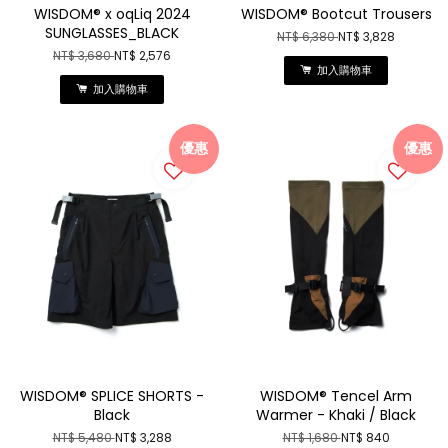
WISDOM® x oqLiq 2024
WISDOM® Bootcut Trousers
SUNGLASSES_BLACK
NT$ 6,380
NT$ 3,828
NT$ 3,680
NT$ 2,576
加入購物車
加入購物車
優惠
優惠
WISDOM® SPLICE SHORTS -
WISDOM® Tencel Arm
Black
Warmer - Khaki / Black
NT$ 5,480
NT$ 3,288
NT$ 1,680
NT$ 840