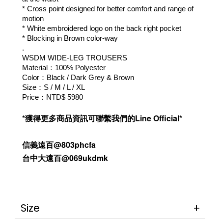
* Cross point designed for better comfort and range of 
motion
* White embroidered logo on the back right pocket
* Blocking in 
Brown
 color-way 
.
WSDM WIDE-LEG TROUSERS
Material：100% Polyester
Color：Black / Dark Grey & Brown
Size：S / M / L / XL
Price：NTD$ 5980
*獲得更多商品資訊可聯繫我們的Line Official*
信義遠百@803phcfa
台中大遠百@069ukdmk
Size