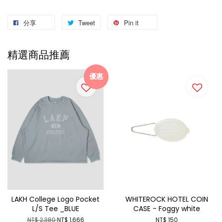
分享
Tweet
Pin it
精選商品推薦
優惠
LAKH College Logo Pocket
WHITEROCK HOTEL COIN
L/S Tee _BLUE
CASE - Foggy white
NT$ 2,380
NT$ 1,666
NT$ 150