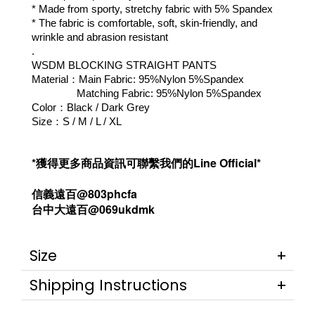
* Made from sporty, stretchy fabric with 5% Spandex
* The fabric is comfortable, soft, skin-friendly, and 
wrinkle and abrasion resistant
.
WSDM BLOCKING STRAIGHT PANTS
Material：Main Fabric: 95%Nylon 5%Spandex 
                Matching Fabric: 95%Nylon 5%Spandex
Color：Black / Dark Grey
Size：S / M / L / XL
*獲得更多商品資訊可聯繫我們的Line Official*
信義遠百@803phcfa
台中大遠百@069ukdmk
Size
Shipping Instructions