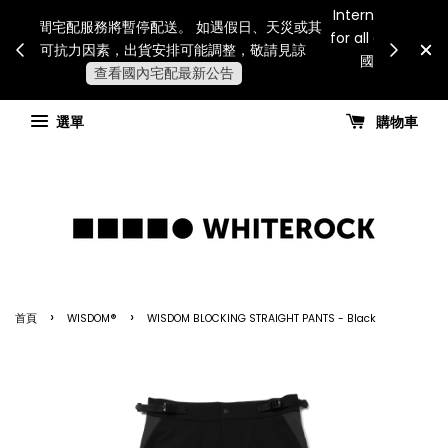
Internatio
連假期間宅配服務將暫停配送。 如遇假日、天災或其
for all 
他不可抗力因素，出貨安排可能調整，敬請見諒
國進
查看國內宅配最新公告
選單
購物車
›
›
首頁
WISDOM®
WISDOM BLOCKING STRAIGHT PANTS - Black