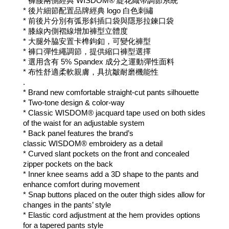
* 
褲腰兩側經典 WISDOM® 緹花織帶調節系統
* 後片細節配置
品牌經典 logo 白色刺繡
* 前後片分別有弧形斜插口袋與隱形拉鍊口袋
* 
膝線內側褶線增加褲型立體度
* 
大腿外脇安置卡榫鉤釦，可變化褲型
* 
褲口彈性繩調節，提供縮口褲型選擇
* 選用含有 5% Spandex 成分之運動彈性面料
* 布性舒適柔軟親膚，具抗皺耐磨機能性
.
* 
Brand new
 comfortable straight-cut pants silhouette
* Two-tone design & color-way 
* Classic 
WISDOM®
 jacquard tape used on both sides 
of the waist for an adjustable system
* Back panel features the brand’s 
classic 
WISDOM®
 embroidery as a detail
* Curved slant pockets on the front and concealed 
zipper pockets on the back
* Inner knee seams add a 3D shape to the pants and 
enhance comfort during movement
* Snap buttons placed on the outer thigh sides allow for 
changes in the pants’ style
* Elastic cord adjustment at the hem provides options 
for a tapered pants style