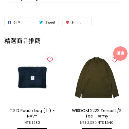
分享
Tweet
Pin it
精選商品推薦
優惠
T.S.D Pouch bag ( L ) -
WISDOM 2222 Tencel L/S
NAVY
Tee - Army
NT$ 1,280
NT$ 3,080
NT$ 1,540