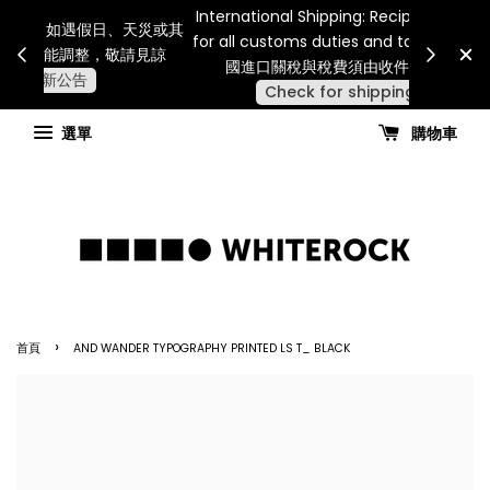
Internatio
連假期間宅配服務將暫停配送。 如遇假日、天災或其
for all 
他不可抗力因素，出貨安排可能調整，敬請見諒
國進
查看國內宅配最新公告
選單
購物車
›
首頁
AND WANDER TYPOGRAPHY PRINTED LS T_ BLACK