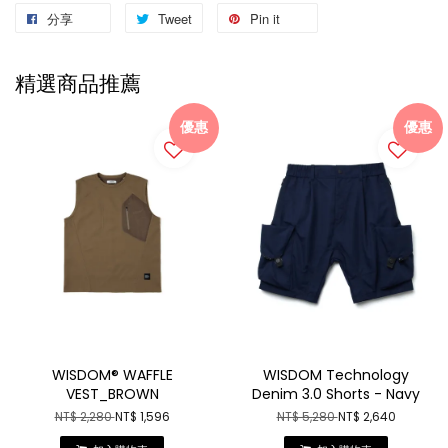
分享
Tweet
Pin it
精選商品推薦
優惠
優惠
WISDOM® WAFFLE
WISDOM Technology
VEST_BROWN
Denim 3.0 Shorts - Navy
NT$ 2,280
NT$ 1,596
NT$ 5,280
NT$ 2,640