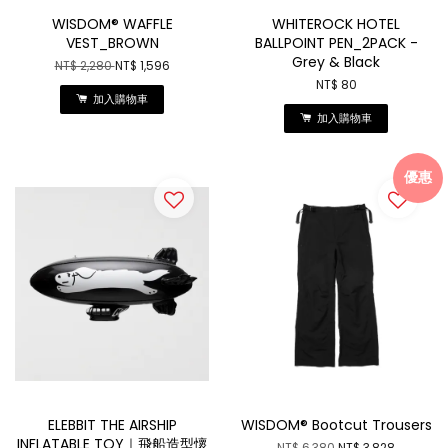
WISDOM® WAFFLE
WHITEROCK HOTEL
VEST_BROWN
BALLPOINT PEN_2PACK -
Grey & Black
NT$ 2,280
NT$ 1,596
NT$ 80
加入購物車
加入購物車
優惠
ELEBBIT THE AIRSHIP
WISDOM® Bootcut Trousers
INFLATABLE TOY｜飛船造型懷