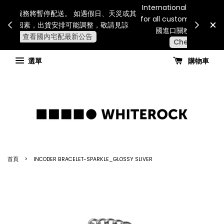
Internatio
連假期間宅配服務將暫停配送。 如遇假日、天災或其
for all 
他不可抗力因素，出貨安排可能調整，敬請見諒
國進
查看國內宅配最新公告
選單
購物車
›
首頁
INCODER BRACELET-SPARKLE_GLOSSY SLIVER