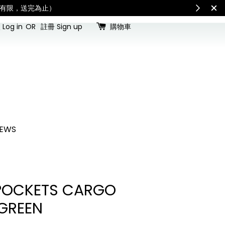
for all customs duties and taxes.「國際配送：各國進口關稅與稅費須由收件人
Log in
OR
註冊 Sign up
購物車
EWS
 POCKETS CARGO
GREEN