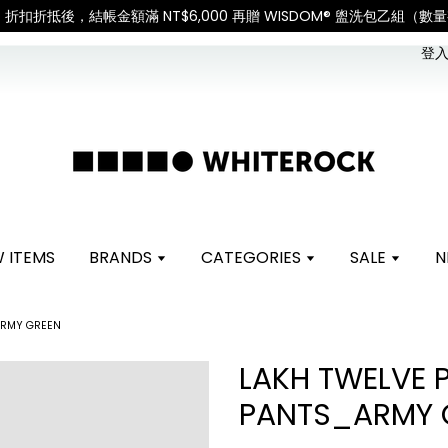
International Shipping: Recipient is responsible 
登入 
 ITEMS
BRANDS
CATEGORIES
SALE
N
ARMY GREEN
LAKH TWELVE
PANTS_ARMY 