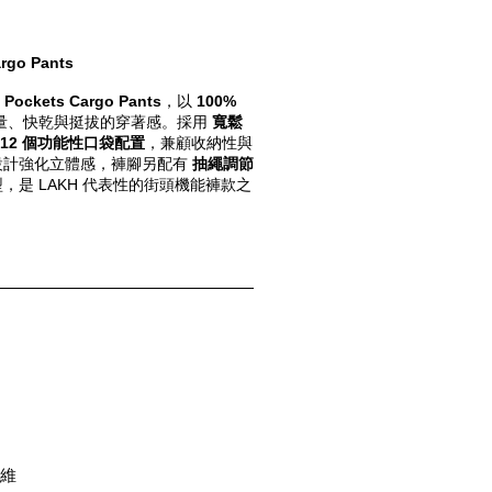
rgo Pants 
 Pockets Cargo Pants
，以 
100% 
量、快乾與挺拔的穿著感。採用 
寬鬆
12 個功能性口袋配置
，兼顧收納性與
計強化立體感，褲腳另配有 
抽繩調節
，是 LAKH 代表性的街頭機能褲款之
纖維