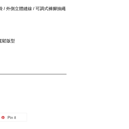
 / 外側立體縫線 / 可調式褲腳抽繩 
t 寬鬆版型
Pin it