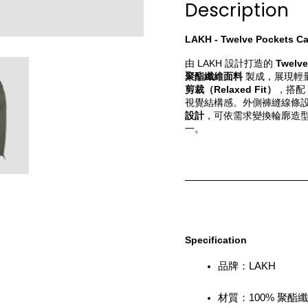
Description
LAKH - Twelve Pockets Ca
由 LAKH 設計打造的 
Twelve
聚酯纖維面料
 製成，展現輕
剪裁（Relaxed Fit）
，搭配 
視覺結構感。外側褲縫線條設
設計
，可依需求變換輪廓造型
一。
Specification
品牌：LAKH
材質：100% 聚酯