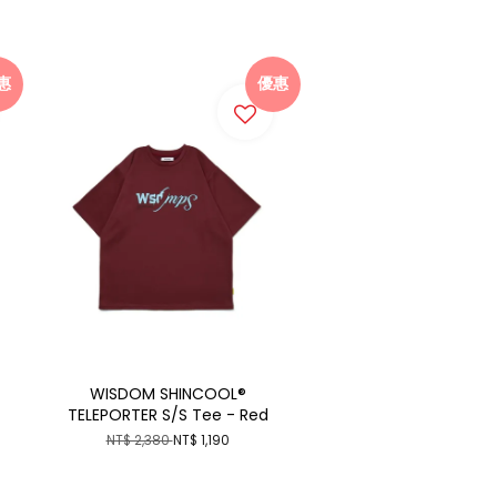
惠
優惠
WISDOM SHINCOOL®
TELEPORTER S/S Tee - Red
NT$ 2,380
NT$ 1,190