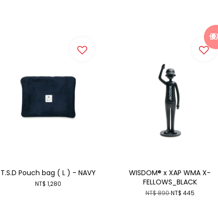
優
T.S.D Pouch bag ( L ) - NAVY
WISDOM® x XAP WMA X-
FELLOWS_BLACK
NT$ 1,280
NT$ 890
NT$ 445