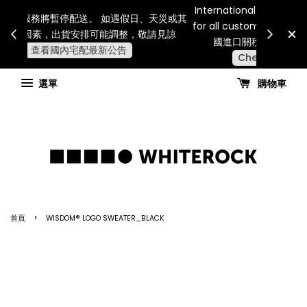
Internatio
連假期間宅配服務將暫停配送。 如遇假日、天災或其
for all 
他不可抗力因素，出貨安排可能調整，敬請見諒
國進
查看國內宅配最新公告
選單
購物車
›
首頁
WISDOM® LOGO SWEATER_BLACK