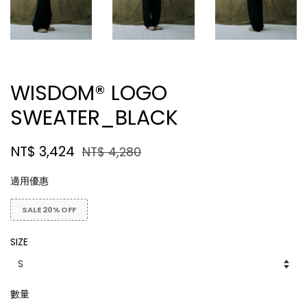
WISDOM® LOGO
SWEATER_BLACK
NT$ 3,424
NT$ 4,280
適用優惠
SALE 20% OFF
SIZE
數量