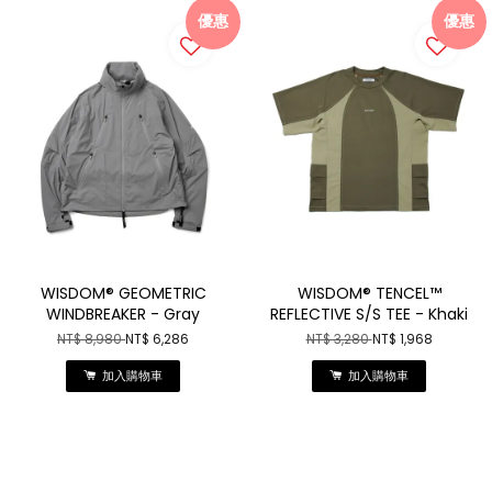
優惠
優惠
WISDOM® GEOMETRIC
WISDOM® TENCEL™
WINDBREAKER - Gray
REFLECTIVE S/S TEE - Khaki
NT$ 8,980
NT$ 6,286
NT$ 3,280
NT$ 1,968
加入購物車
加入購物車