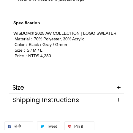
Specification
WISDOM® 2025 AW COLLECTION | LOGO SWEATER
 Material：70% Polyester, 30% Acrylic
 Color：Black / Gray / Green
 Size：S / M / L
 Price：NTD$ 4,280
Size
Shipping Instructions
分享
Tweet
Pin it