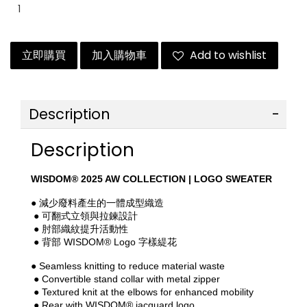
立即購買
加入購物車
Add to wishlist
Description
Description
WISDOM® 2025 AW COLLECTION | LOGO SWEATER
● 減少廢料產生的一體成型織造
 ● 可翻式立領與拉鍊設計
 ● 肘部織紋提升活動性
 ● 背部 WISDOM® Logo 字樣緹花
● Seamless knitting to reduce material waste
 ● Convertible stand collar with metal zipper
 ● Textured knit at the elbows for enhanced mobility
 ● Rear with WISDOM® jacquard logo