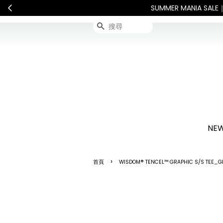
連假期間宅配服務將暫停配送。 
搜尋
NEW
›
首頁
WISDOM® TENCEL™ GRAPHIC S/S TEE_G