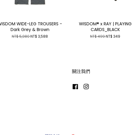
WISDOM WIDE-LEG TROUSERS -
WISDOM® x RAY | PLAYING
Dark Grey & Brown
CARDS_BLACK
NT$ 5,980
NT$ 3,588
NT$ 499
NT$ 349
關注我們
Facebook
Instagram