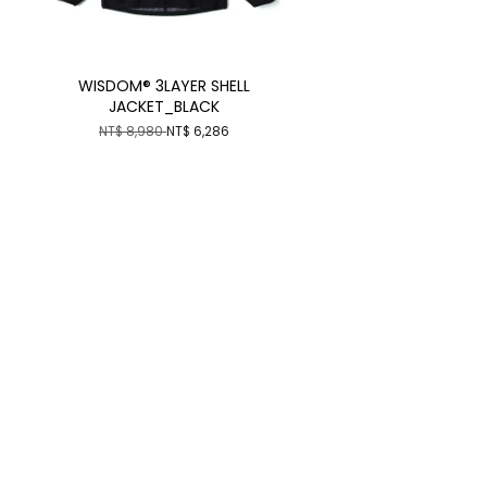
WISDOM® 3LAYER SHELL
JACKET_BLACK
NT$ 8,980
NT$ 6,286