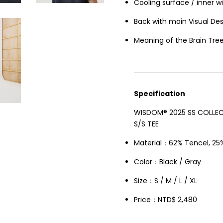
Cooling surface / inner w
Back with main Visual De
Meaning of the Brain Tre
Specification
WISDOM® 2025 SS COLLEC
S/S TEE
Material：62% Tencel, 25%
Color：Black / Gray
Size：S / M / L / XL
Price：NTD$ 2,480