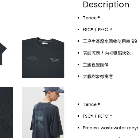
Description
Tencel®
FSC® / PEFC™
工序生產廢水回收使用率 99％
表面涼爽 / 內裡吸濕快乾
主題視覺圖像
大腦樹象徵寓意
Tencel®
FSC® / PEFC™
Process wastewater recyc