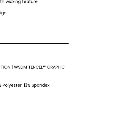
ith wicking feature
sign
e
TION | WSDM TENCEL™ GRAPHIC
 Polyester, 13% Spandex